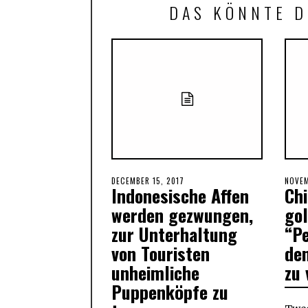
DAS KÖNNTE D
POSTED
DECEMBER 15, 2017
DECEMBER
POST
NOVEM
Indonesische Affen
Chi
ON
15,
ON
2017
werden gezwungen,
go
zur Unterhaltung
“Pe
von Touristen
de
unheimliche
zu 
Puppenköpfe zu