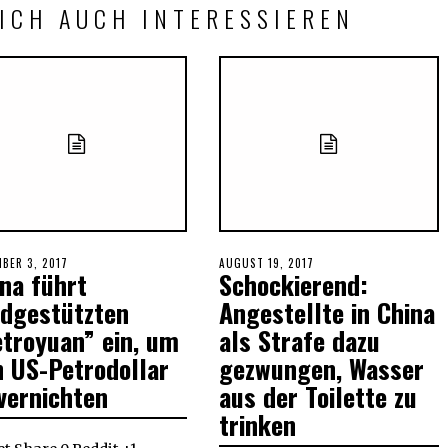
ICH AUCH INTERESSIEREN
ED
BER 3, 2017
NOVEMBER
POSTED
AUGUST 19, 2017
na führt
Schockierend:
7,
ON
2017
ldgestützten
Angestellte in China
troyuan” ein, um
als Strafe dazu
n US-Petrodollar
gezwungen, Wasser
vernichten
aus der Toilette zu
trinken