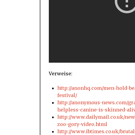
Verweise:
http://anonhq.com/men-hold-bea
festival/
http://anonymous-news.com/grap
helpless-canine-is-skinned-ali
http://www.dailymail.co.uk/new
zoo-gory-video.html
http://www.ibtimes.co.uk/bruta