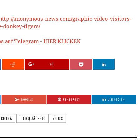
http://anonymous-news.com/graphic-video-visitors-
e-donkey-tigers/
ns auf Telegram - HIER KLICKEN
+1
GOOGLE
PINTEREST
LINKED IN
CHINA
TIERQUÄLEREI
ZOOS