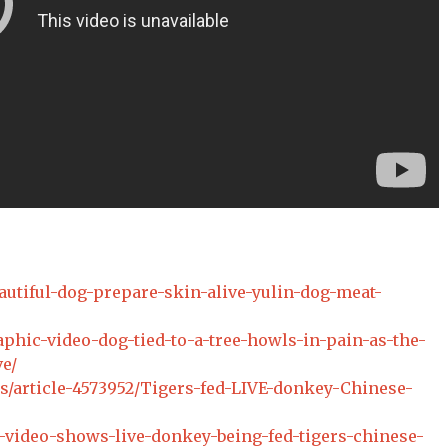
utiful-dog-prepare-skin-alive-yulin-dog-meat-
hic-video-dog-tied-to-a-tree-howls-in-pain-as-the-
ve/
s/article-4573952/Tigers-fed-LIVE-donkey-Chinese-
l-video-shows-live-donkey-being-fed-tigers-chinese-