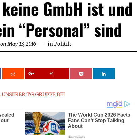
 keine GmbH ist und
ein “Personal” sind
 on
May 13, 2016
August
in
Politik
11,
2017
+1
 UNSERER TG GRUPPE BEI