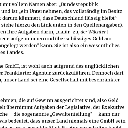
et mit vollem Namen aber: „Bundesrepublik
nd ist „ein Unternehmen, das vollständig im Besitz
t darum kümmert, dass Deutschland flüssig bleibt“
 siehe hierzu den Link unten in den Quellenangaben).
n ihre Aufgaben darin, „dafür [zu,
der Wächter
]
t, neue aufgenommen und überschüssiges Geld am
gelegt werden“ kann. Sie ist also ein wesentliches
res Landes.
ne GmbH, ist wohl auch aufgrund des unglücklichen
 Frankfurter Agentur zurückzuführen. Dennoch darf
, unser Land sei eine Gesellschaft mit beschränkter
hmen, die auf Gewinn ausgerichtet sind, also Geld
t übernimmt Aufgaben der Legislative, der Exekutive
eiche – die sogenannte „Gewaltenteilung“ – kann nur
as bedeutet, dass unser Land niemals eine GmbH sein
etwas, was ausschließlich Staaten vorbehalten bleibt.