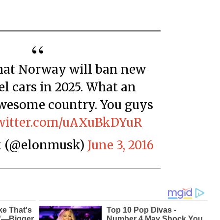
uel cars in 2025. What an
wesome country. You guys
twitter.com/uAXuBkDYuR
sk (@elonmusk)
June 3, 2016