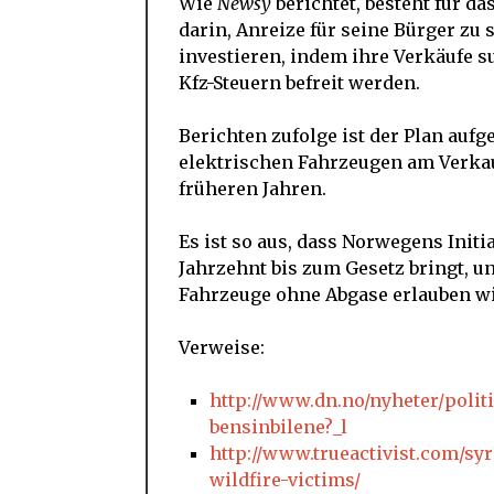
Wie
Newsy
berichtet, besteht für d
darin, Anreize für seine Bürger zu
investieren, indem ihre Verkäufe 
Kfz-Steuern befreit werden.
Berichten zufolge ist der Plan aufge
elektrischen Fahrzeugen am Verkau
früheren Jahren.
Es ist so aus, dass Norwegens Initi
Jahrzehnt bis zum Gesetz bringt, u
Fahrzeuge ohne Abgase erlauben wi
Verweise:
http://www.dn.no/nyheter/polit
bensinbilene?_l
http://www.trueactivist.com/sy
wildfire-victims/