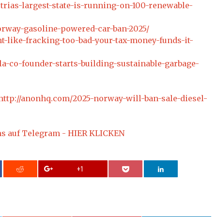
trias-largest-state-is-running-on-100-renewable-
/norway-gasoline-powered-car-ban-2025/
t-like-fracking-too-bad-your-tax-money-funds-it-
la-co-founder-starts-building-sustainable-garbage-
http://anonhq.com/2025-norway-will-ban-sale-diesel-
ns auf Telegram - HIER KLICKEN
+1