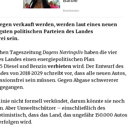
wegen verkauft werden, werden laut eines neuen
igsten politischen Parteien des Landes
ei sein.
chen Tageszeitung
Dagens Næringsliv
haben die vier
es Landes einen energiepolitischen Plan
25 Diesel und Benzin
verbieten
wird. Der Entwurf des
es von 2018-2029 schreibt vor, dass alle neuen Autos,
issionsfrei sein müssen. Gegen Abgase schwererer
rgegangen.
linie nicht formell verkündet, darum könnte sie noch
. Aber Umweltschützer – einschließlich des
imistisch, dass das Land, das ungefähr 150.000 Autos
erfolgen wird.