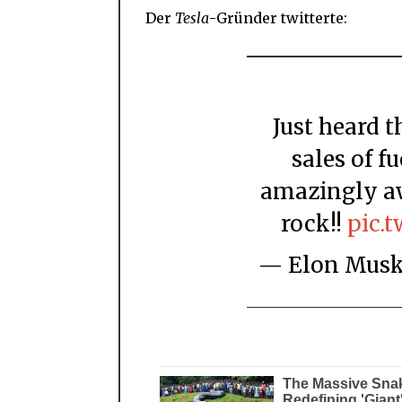
Der
Tesla
-Gründer twitterte:
Just heard that Norway will ban new
sales of f
amazingly a
rock!!
pic.
— Elon Mu