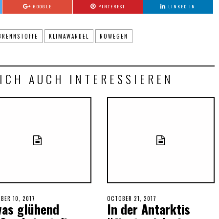
GOOGLE
PINTEREST
LINKED IN
BRENNSTOFFE
KLIMAWANDEL
NOWEGEN
ICH AUCH INTERESSIEREN
ED
BER 10, 2017
SEPTEMBER
POSTED
OCTOBER 21, 2017
was glühend
In der Antarktis
29,
ON
2018