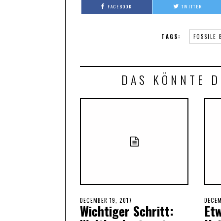
FACEBOOK
TWITTER
TAGS:
FOSSILE 
DAS KÖNNTE D
POSTED
DECEMBER 19, 2017
POST
DECEM
Wichtiger Schritt:
Et
ON
ON