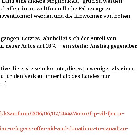
as Land eine andere Möglichkeit, “grün zu werden”
 schaffen, in umweltfreundliche Fahrzeuge zu
subventioniert werden und die Einwohner von hohen
gangen. Letztes Jahr belief sich der Anteil von
f neuer Autos auf 18% – ein steiler Anstieg gegenüber
ative die erste sein könnte, die es in weniger als einem
nd für den Verkauf innerhalb des Landes nur
rd.
ikkSamfunn/2016/06/02/2144/Motor/frp-vil-fjerne-
rian-refugees-offer-aid-and-donations-to-canadian-