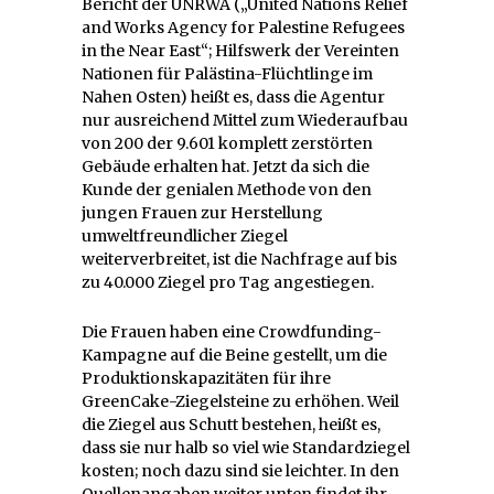
Bericht der UNRWA („United Nations Relief
and Works Agency for Palestine Refugees
in the Near East“; Hilfswerk der Vereinten
Nationen für Palästina-Flüchtlinge im
Nahen Osten) heißt es, dass die Agentur
nur ausreichend Mittel zum Wiederaufbau
von 200 der 9.601 komplett zerstörten
Gebäude erhalten hat. Jetzt da sich die
Kunde der genialen Methode von den
jungen Frauen zur Herstellung
umweltfreundlicher Ziegel
weiterverbreitet, ist die Nachfrage auf bis
zu 40.000 Ziegel pro Tag angestiegen.
Die Frauen haben eine Crowdfunding-
Kampagne auf die Beine gestellt, um die
Produktionskapazitäten für ihre
GreenCake-Ziegelsteine zu erhöhen. Weil
die Ziegel aus Schutt bestehen, heißt es,
dass sie nur halb so viel wie Standardziegel
kosten; noch dazu sind sie leichter. In den
Quellenangaben weiter unten findet ihr