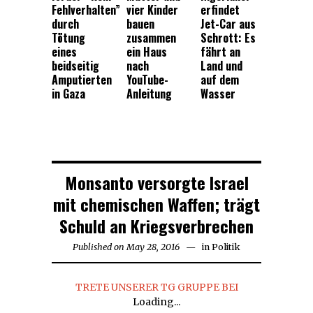
Fehlverhalten”
vier Kinder
erfindet
durch
bauen
Jet-Car aus
Tötung
zusammen
Schrott: Es
eines
ein Haus
fährt an
beidseitig
nach
Land und
Amputierten
YouTube-
auf dem
in Gaza
Anleitung
Wasser
Monsanto versorgte Israel
mit chemischen Waffen; trägt
Schuld an Kriegsverbrechen
Published on
May 28, 2016
in
Politik
TRETE UNSERER TG GRUPPE BEI
Loading...