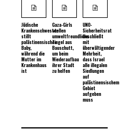
Jüdische
Gaza-Girls
UNO-
Krankenschwester
stellen
Sicherheitsrat
stillt
umweltfreundliche
beschließt
palästinensisches
Ziegel aus
mit
Baby,
Bauschutt,
überwältigender
während die
um beim
Mehrheit,
Mutter im
Wiederaufbau
dass Israel
Krankenhaus
ihrer Stadt
alle illegalen
ist
zu helfen
Siedlungen
auf
palästinensischem
Gebiet
aufgeben
muss