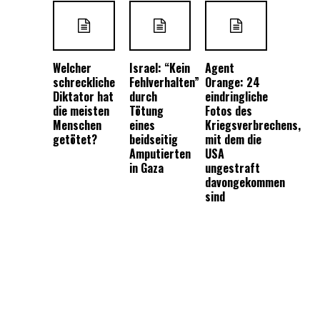
Welcher
Israel: “Kein
Agent
schreckliche
Fehlverhalten”
Orange: 24
Diktator hat
durch
eindringliche
die meisten
Tötung
Fotos des
Menschen
eines
Kriegsverbrechens,
getötet?
beidseitig
mit dem die
Amputierten
USA
in Gaza
ungestraft
davongekommen
sind