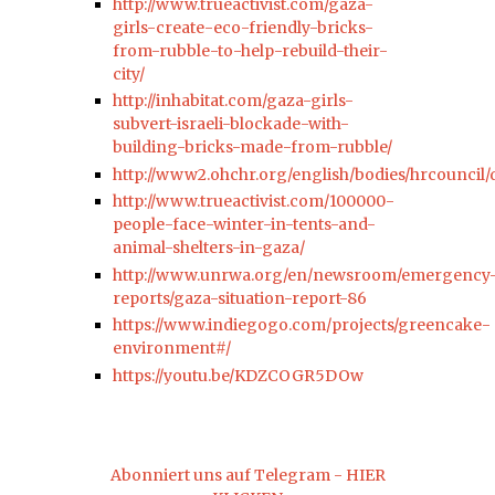
http://www.trueactivist.com/gaza-
girls-create-eco-friendly-bricks-
from-rubble-to-help-rebuild-their-
city/
http://inhabitat.com/gaza-girls-
subvert-israeli-blockade-with-
building-bricks-made-from-rubble/
http://www2.ohchr.org/english/bodies/hrcouncil/
http://www.trueactivist.com/100000-
people-face-winter-in-tents-and-
animal-shelters-in-gaza/
http://www.unrwa.org/en/newsroom/emergency
reports/gaza-situation-report-86
https://www.indiegogo.com/projects/greencake-
environment#/
https://youtu.be/KDZCOGR5DOw
Abonniert uns auf Telegram - HIER