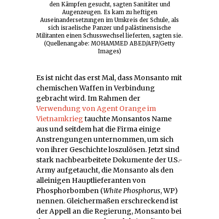
den Kämpfen gesucht, sagten Sanitäter und
Augenzeugen. Es kam zu heftigen
Auseinandersetzungen im Umkreis der Schule, als
sich israelische Panzer und palästinensische
Militanten einen Schusswechsel lieferten, sagten sie.
(Quellenangabe: MOHAMMED ABED/AFP/Getty
Images)
Es ist nicht das erst Mal, dass Monsanto mit
chemischen Waffen in Verbindung
gebracht wird. Im Rahmen der
Verwendung von Agent Orange im
Vietnamkrieg
tauchte Monsantos Name
aus und seitdem hat die Firma einige
Anstrengungen unternommen, um sich
von ihrer Geschichte loszulösen. Jetzt sind
stark nachbearbeitete Dokumente der U.S.-
Army aufgetaucht, die Monsanto als den
alleinigen Hauptlieferanten von
Phosphorbomben (
White Phosphorus
, WP)
nennen. Gleichermaßen erschreckend ist
der Appell an die Regierung, Monsanto bei