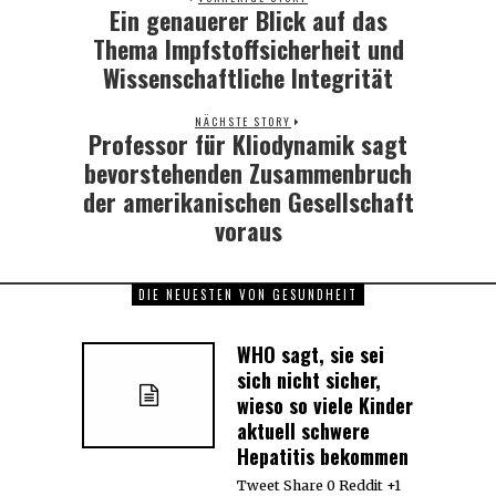
Ein genauerer Blick auf das
Previous
post:
Thema Impfstoffsicherheit und
Wissenschaftliche Integrität
NÄCHSTE STORY
Professor für Kliodynamik sagt
Next
post:
bevorstehenden Zusammenbruch
der amerikanischen Gesellschaft
voraus
DIE NEUESTEN VON GESUNDHEIT
WHO sagt, sie sei
sich nicht sicher,
wieso so viele Kinder
aktuell schwere
Hepatitis bekommen
Tweet Share 0 Reddit +1