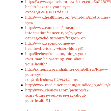
https://www.vspenvisionnewsletter.com/2012/07/5
health-hazards-your-eyes-
expose/#.WHHREFxd2PU
http://www.healthline.com/symptom/protruding-
eyes
http://www.cancer.ca/en/cancer-
information/cancer-type/eye/eye-
cancer/eyelid-tumours/?region=on
http://www.webmd.com/eye-
health/why-is-my-vision-blurry#1
http://livelovefruit.com/things-your-
eyes-may-be-warning-you-about-
your-health/
http://punemirror.indiatimes.com/others/Know-
your-eye-
cue/articleshow/31299454.cms
http://www.medicinenet.com/jaundice_in_adults/ar
http://www.cbsnews.com/pictures/12-
scary-things-your-eyes-say-about-
your-health/11/