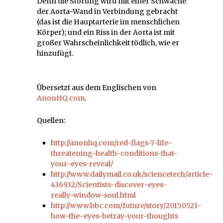
Denn die Störung wird mit einer Schwäche
der Aorta-Wand in Verbindung gebracht
(das ist die Hauptarterie im menschlichen
Körper); und ein Riss in der Aorta ist mit
großer Wahrscheinlichkeit tödlich, wie er
hinzufügt.
Übersetzt aus dem Englischen von
AnonHQ.com
.
Quellen:
http://anonhq.com/red-flags-7-life-
threatening-health-conditions-that-
your-eyes-reveal/
http://www.dailymail.co.uk/sciencetech/article-
436932/Scientists-discover-eyes-
really-window-soul.html
http://www.bbc.com/future/story/20150521-
how-the-eyes-betray-your-thoughts