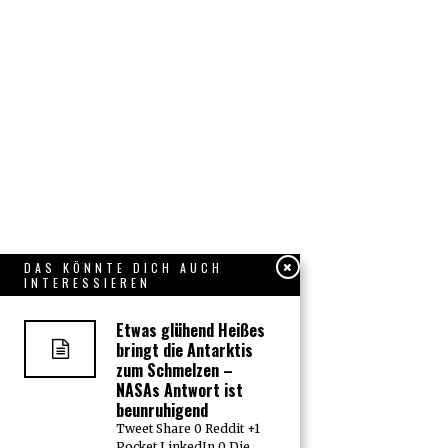
DAS KÖNNTE DICH AUCH
INTERESSIEREN
Etwas glühend Heißes
bringt die Antarktis
zum Schmelzen –
NASAs Antwort ist
beunruhigend
Tweet Share 0 Reddit +1
Pocket LinkedIn 0 Die