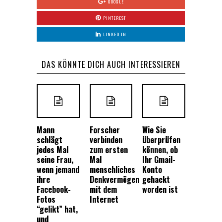
GOOGLE
PINTEREST
LINKED IN
DAS KÖNNTE DICH AUCH INTERESSIEREN
Mann
Forscher
Wie Sie
schlägt
verbinden
überprüfen
jedes Mal
zum ersten
können, ob
seine Frau,
Mal
Ihr Gmail-
wenn jemand
menschliches
Konto
ihre
Denkvermögen
gehackt
Facebook-
mit dem
worden ist
Fotos
Internet
“gelikt” hat,
und