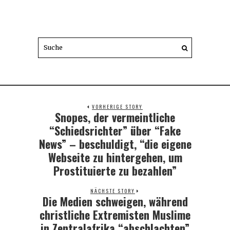
VORHERIGE STORY
Snopes, der vermeintliche
Previous
post:
“Schiedsrichter” über “Fake
News” – beschuldigt, “die eigene
Webseite zu hintergehen, um
Prostituierte zu bezahlen”
NÄCHSTE STORY
Die Medien schweigen, während
Next
post:
christliche Extremisten Muslime
in Zentralafrika “abschlachten”