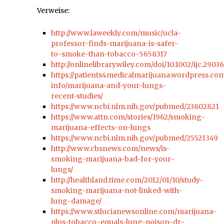
Verweise:
http://www.laweekly.com/music/ucla-
professor-finds-marijuana-is-safer-
to-smoke-than-tobacco-5658317
http://onlinelibrary.wiley.com/doi/10.1002/ijc.2903
https://patients4medicalmarijuana.wordpress.co
info/marijuana-and-your-lungs-
recent-studies/
https://www.ncbi.nlm.nih.gov/pubmed/23802821
https://www.attn.com/stories/1962/smoking-
marijuana-effects-on-lungs
https://www.ncbi.nlm.nih.gov/pubmed/25521349
http://www.cbsnews.com/news/is-
smoking-marijuana-bad-for-your-
lungs/
http://healthland.time.com/2012/01/10/study-
smoking-marijuana-not-linked-with-
lung-damage/
https://www.stlucianewsonline.com/marijuana-
plus-tobacco-equals-lung-poison-dr-