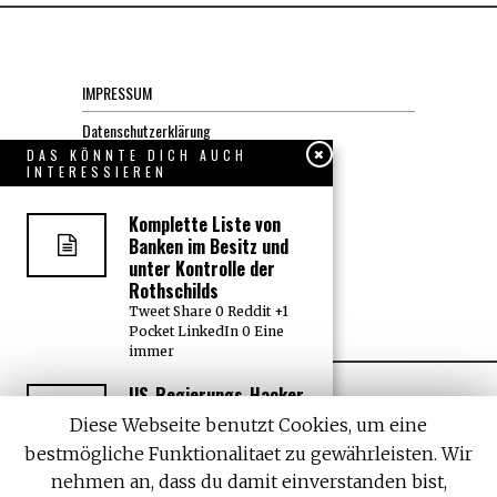
IMPRESSUM
Datenschutzerklärung
DAS KÖNNTE DICH AUCH
INTERESSIEREN
KONTAKT
Komplette Liste von
JOBS
Banken im Besitz und
unter Kontrolle der
Rothschilds
Über uns, den “Wächter”
Tweet Share 0 Reddit +1
Pocket LinkedIn 0 Eine
immer
US-Regierungs-Hacker
übernehmen aus
Diese Webseite benutzt Cookies, um eine
Distanz Kontrolle über
bestmögliche Funktionalitaet zu gewährleisten. Wir
Boeing 757 auf Rollfeld
– Piloten ahnungslos
nehmen an, dass du damit einverstanden bist,
All rights reserved. Designed by
Withemes