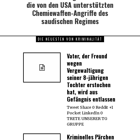
post:
die von den USA unterstützten
Chemiewaffen-Angriffe des
saudischen Regimes
DIE NEUESTEN VON KRIMINALITÄT
Vater, der Freund
wegen
Vergewaltigung
seiner 8-jährigen
Tochter erstochen
hat, wird aus
Gefängnis entlassen
Tweet Share 0 Reddit +1
Pocket LinkedIn 0
TRETE UNSERER TG
GRUPPE
Kriminelles Pärchen