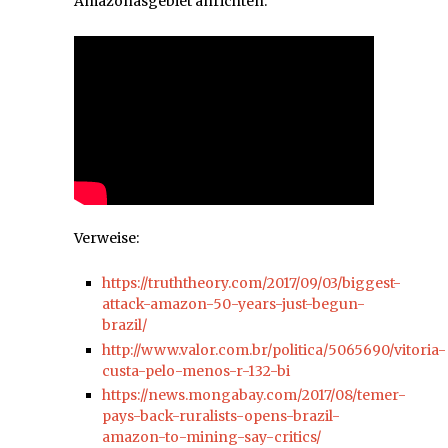
Amazonasgebiet anrichten.
Verweise:
https://truththeory.com/2017/09/03/biggest-
attack-amazon-50-years-just-begun-
brazil/
http://www.valor.com.br/politica/5065690/vitoria-
custa-pelo-menos-r-132-bi
https://news.mongabay.com/2017/08/temer-
pays-back-ruralists-opens-brazil-
amazon-to-mining-say-critics/