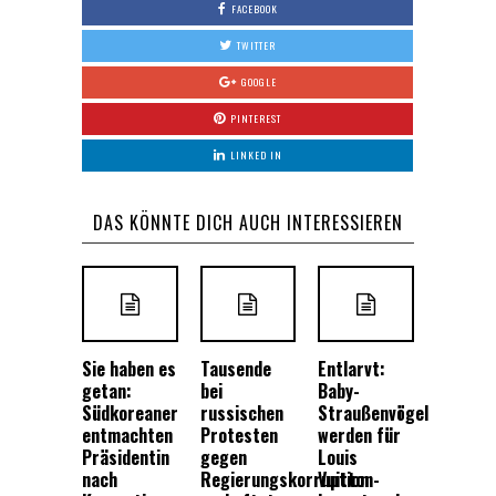
FACEBOOK
TWITTER
GOOGLE
PINTEREST
LINKED IN
DAS KÖNNTE DICH AUCH INTERESSIEREN
Sie haben es
Tausende
Entlarvt:
getan:
bei
Baby-
Südkoreaner
russischen
Straußenvögel
entmachten
Protesten
werden für
Präsidentin
gegen
Louis
nach
Regierungskorruption
Vuitton-