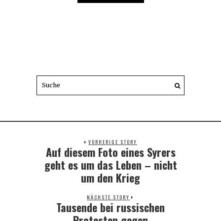
VORHERIGE STORY
Auf diesem Foto eines Syrers
Previous
post:
geht es um das Leben – nicht
um den Krieg
NÄCHSTE STORY
Tausende bei russischen
Next
post:
Protesten gegen