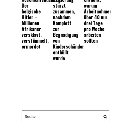
Der
stürzt
warum
belgische
zusammen,
Arbeitnehmer
Hitler –
nachdem
über 40 nur
Millionen
Komplott
drei Tage
Afrikaner
zur
pro Woche
versklavt,
Begnadigung
arbeiten
verstümmelt,
von
sollten
ermordet
Kinderschänder
enthüllt
wurde