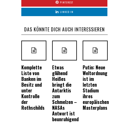
PINTEREST
LINKED IN
DAS KÖNNTE DICH AUCH INTERESSIEREN
Komplette
Etwas
Putin: Neue
Liste von
glühend
Weltordnung
Banken im
Heißes
ist im
Besitz und
bringt die
letzten
unter
Antarktis
Stadium
Kontrolle
zum
ihres
der
Schmelzen –
europäischen
Rothschilds
NASAs
Masterplans
Antwort ist
beunruhigend