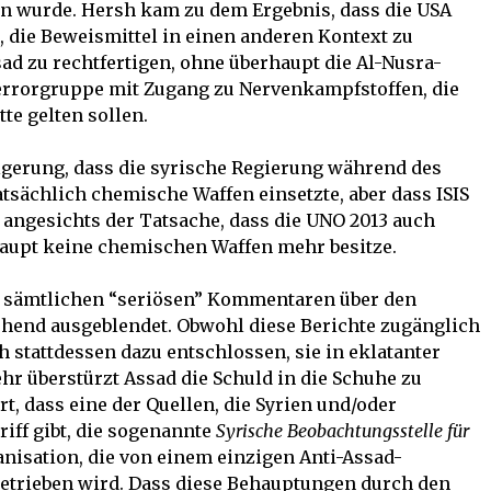
en wurde. Hersh kam zu dem Ergebnis, dass die USA
, die Beweismittel in einen anderen Kontext zu
sad zu rechtfertigen, ohne überhaupt die Al-Nusra-
Terrorgruppe mit Zugang zu Nervenkampfstoffen, die
te gelten sollen.
lgerung, dass die syrische Regierung während des
tsächlich chemische Waffen einsetzte, aber dass ISIS
s angesichts der Tatsache, dass die UNO 2013 auch
aupt keine chemischen Waffen mehr besitze.
i sämtlichen “seriösen” Kommentaren über den
gehend ausgeblendet. Obwohl diese Berichte zugänglich
ch stattdessen dazu entschlossen, sie in eklatanter
r überstürzt Assad die Schuld in die Schuhe zu
t, dass eine der Quellen, die Syrien und/oder
iff gibt, die sogenannte
Syrische Beobachtungsstelle für
ganisation, die von einem einzigen Anti-Assad-
betrieben wird. Dass diese Behauptungen durch den