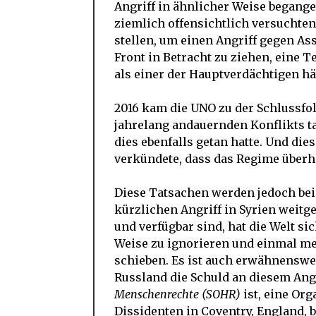
Angriff in ähnlicher Weise begang
ziemlich offensichtlich versuchten
stellen, um einen Angriff gegen As
Front in Betracht zu ziehen, eine 
als einer der Hauptverdächtigen hät
2016 kam die UNO zu der Schlussfo
jahrelang andauernden Konflikts ta
dies ebenfalls getan hatte. Und die
verkündete, dass das Regime überh
Diese Tatsachen werden jedoch be
kürzlichen Angriff in Syrien weit
und verfügbar sind, hat die Welt si
Weise zu ignorieren und einmal meh
schieben. Es ist auch erwähnenswer
Russland die Schuld an diesem Angr
Menschenrechte (SOHR)
ist, eine Or
Dissidenten in Coventry, England, 