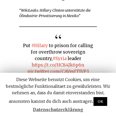
“WikiLeaks: Hillary Clinton unterstützte die
Ölindustrie-Privatisierung in Mexiko”
Put
#Hilary
to prison for calling
for overthrow sovereign
country,
#Syria
leader
https://t.co/HC84Jk6p6n
pic.twitter.com/CAVmfTIVP3
Diese Webseite benutzt Cookies, um eine
— True Love Syria (@Heresay1)
bestmögliche Funktionalitaet zu gewährleisten. Wir
March 19, 2016
nehmen an, dass du damit einverstanden bist,
ansonsten kannst du dich auch austragen.
OK
“Die beste Möglichkeit, um Israel zu helfen…
Datenschutzerklärung
ist… das Regime von Bashar Assad zu stürzen”