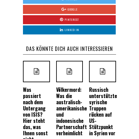
GOOGLE
PINTEREST
LINKED IN
DAS KÖNNTE DICH AUCH INTERESSIEREN
Was
Völkermord:
Russisch
passiert
Was die
unterstützte
nach dem
australisch-
syrische
Untergang
amerikanische
Truppen
von ISIS?
und
rücken auf
Hier steht
indonesische
US-
das, was
Partnerschaft
Stützpunkt
Ihnen sonst
verheimlicht
in Syrien vor