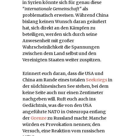
in Syrien könnte sich für genau diese
“internationale Gemeinschaft”
als
problematisch erweisen. Während China
bislang keinen Wunsch daran geäußert
hat, sich direkt an den Kämpfen zu
beteiligen, werden sich durch seine
Anwesenheit mit großer
Wahrscheinlichkeit die Spannungen
zwischen dem Land selbst und den
Vereinigten Staaten weiter zuspitzen.
Erinnert euch daran, dass die USA und
China am Rande eines totalen
Seekriegs
in
der südchinesischen See stehen, bei dem
keine Seite auch nur einen Zentimeter
nachgeben will. Ruft euch auch ins
Gedächtnis, was die von den USA
angeführte NATO in Osteuropa entlang
der
Grenze
zu Russland macht: Manche
würden es Provokation nennen; den
Versuch, eine Reaktion vom russischen