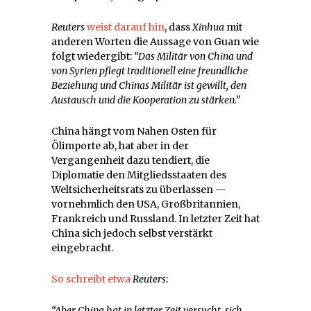
Reuters
weist darauf hin
, dass
Xinhua
mit
anderen Worten die Aussage von Guan wie
folgt wiedergibt:
“Das Militär von China und
von Syrien pflegt traditionell eine freundliche
Beziehung und Chinas Militär ist gewillt, den
Austausch und die Kooperation zu stärken.”
China hängt vom Nahen Osten für
Ölimporte ab, hat aber in der
Vergangenheit dazu tendiert, die
Diplomatie den Mitgliedsstaaten des
Weltsicherheitsrats zu überlassen —
vornehmlich den USA, Großbritannien,
Frankreich und Russland. In letzter Zeit hat
China sich jedoch selbst verstärkt
eingebracht.
So schreibt etwa
Reuters
:
“Aber China hat in letzter Zeit versucht, sich