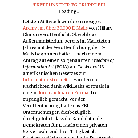
TRETE UNSERER TG GRUPPE BEI
Loading...
Letzten Mittwoch wurde ein riesiges
Archiv mit über 30.000 E-Mails
von Hillary
Clinton veröffentlicht. Obwohl das
Außenministerium bereits im Mai letzten
Jahres mit der Veröffentlichung der E-
Mails begonnen hatte
—
nach einem
Antrag auf einen so genannten
Freedom of
Information Act
(FOIA) auf Basis des US-
amerikanischen Gesetzes zur
Informationsfreiheit
—
wurden die
Nachrichten dank WikiLeaks erstmals in
einem
durchsuchbaren Format
frei
zugänglich gemacht. Vor der
Veröffentlichung hatte das FBI
Untersuchungen diesbezüglich
durchgeführt, dass die Kandidatin der
Demokraten für E-Mails einen privaten
Server während ihrer Tätigkeit als
Staatssekretärin genutzt hatte. Das Archiv