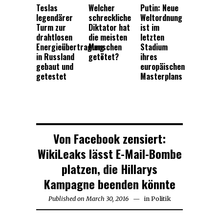
Teslas
Welcher
Putin: Neue
legendärer
schreckliche
Weltordnung
Turm zur
Diktator hat
ist im
drahtlosen
die meisten
letzten
Energieübertragung
Menschen
Stadium
in Russland
getötet?
ihres
gebaut und
europäischen
getestet
Masterplans
Von Facebook zensiert:
WikiLeaks lässt E-Mail-Bombe
platzen, die Hillarys
Kampagne beenden könnte
Published on
March 30, 2016
March
in
Politik
30,
2016