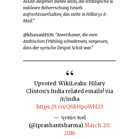
Assad-Regimes diente dazu, die strategische &
nukleare Beherrschung Israels
aufrechtzuerhalten; das steht in Hillarys E-
Mail.”
@khanasif816:
“Amerikaner, die vom
Arabischen Frühling schwärmen, vergessen,
dass der syrische Despot Schiit war.”
Upvoted: WikiLeaks: Hilary
Clinton's India related emails! via
/r/india
https://t.co/Q6bHpoWH23
— પ્રશાંત શર્મા
(@iprashantsharma)
March 20,
2016