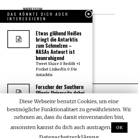
IMPRESSUM
DAS KÖNNTE DICH AUCH
INTERESSIEREN
Datenschutzerklärung
Etwas glühend Heißes
KONTAKT
bringt die Antarktis
zum Schmelzen –
JOBS
NASAs Antwort ist
beunruhigend
Tweet Share 0 Reddit +1
Über uns, den “Wächter”
Pocket LinkedIn 0 Die
Antarktis
Forscher der Southern
Illinois University dabei
ertappt, wie er
Diese Webseite benutzt Cookies, um eine
Menschen in US-Hotels
bestmögliche Funktionalitaet zu gewährleisten. Wir
mit Herpesviren
infizierte
nehmen an, dass du damit einverstanden bist,
All rights reserved. Designed by
Withemes
Tweet Share 0 Reddit +1
ansonsten kannst du dich auch austragen.
OK
Pocket LinkedIn 0 Laut
einer
Datenschutzerklärung