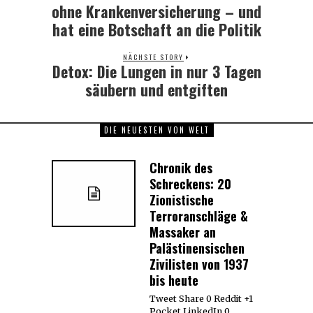
post:
ohne Krankenversicherung – und
hat eine Botschaft an die Politik
NÄCHSTE STORY
Detox: Die Lungen in nur 3 Tagen
Next
post:
säubern und entgiften
DIE NEUESTEN VON WELT
Chronik des
Schreckens: 20
Zionistische
Terroranschläge &
Massaker an
Palästinensischen
Zivilisten von 1937
bis heute
Tweet Share 0 Reddit +1
Pocket LinkedIn 0