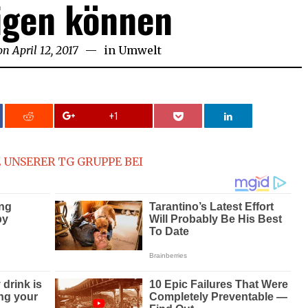
igen können
on
April 12, 2017
April
in
Umwelt
13,
2017
+1
 UNSERER TG GRUPPE BEI