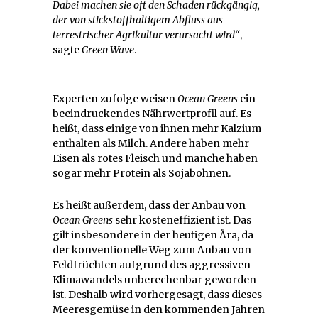
Dabei machen sie oft den Schaden rückgängig,
der von stickstoffhaltigem Abfluss aus
terrestrischer Agrikultur verursacht wird“
,
sagte
Green Wave
.
Experten zufolge weisen
Ocean Greens
ein
beeindruckendes Nährwertprofil auf. Es
heißt, dass einige von ihnen mehr Kalzium
enthalten als Milch. Andere haben mehr
Eisen als rotes Fleisch und manche haben
sogar mehr Protein als Sojabohnen.
Es heißt außerdem, dass der Anbau von
Ocean Greens
sehr kosteneffizient ist. Das
gilt insbesondere in der heutigen Ära, da
der konventionelle Weg zum Anbau von
Feldfrüchten aufgrund des aggressiven
Klimawandels unberechenbar geworden
ist. Deshalb wird vorhergesagt, dass dieses
Meeresgemüse in den kommenden Jahren