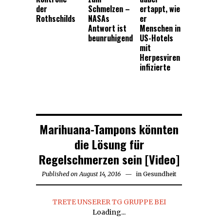
der
Schmelzen –
ertappt, wie
Rothschilds
NASAs
er
Antwort ist
Menschen in
beunruhigend
US-Hotels
mit
Herpesviren
infizierte
Marihuana-Tampons könnten
die Lösung für
Regelschmerzen sein [Video]
Published on
August 14, 2016
August
in
Gesundheit
14,
2016
TRETE UNSERER TG GRUPPE BEI
Loading...