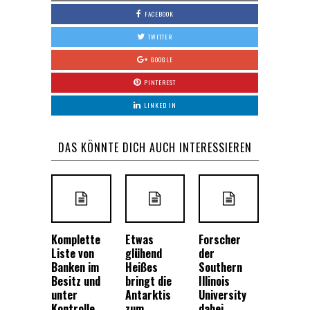
FACEBOOK
TWITTER
GOOGLE
PINTEREST
LINKED IN
DAS KÖNNTE DICH AUCH INTERESSIEREN
Komplette
Etwas
Forscher
Liste von
glühend
der
Banken im
Heißes
Southern
Besitz und
bringt die
Illinois
unter
Antarktis
University
Kontrolle
zum
dabei