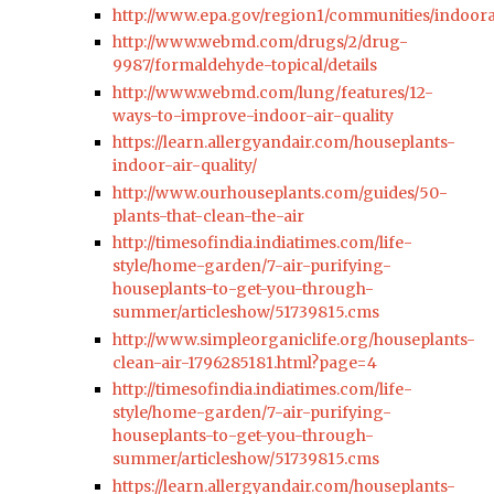
http://www.epa.gov/region1/communities/indoora
http://www.webmd.com/drugs/2/drug-
9987/formaldehyde-topical/details
http://www.webmd.com/lung/features/12-
ways-to-improve-indoor-air-quality
https://learn.allergyandair.com/houseplants-
indoor-air-quality/
http://www.ourhouseplants.com/guides/50-
plants-that-clean-the-air
http://timesofindia.indiatimes.com/life-
style/home-garden/7-air-purifying-
houseplants-to-get-you-through-
summer/articleshow/51739815.cms
http://www.simpleorganiclife.org/houseplants-
clean-air-1796285181.html?page=4
http://timesofindia.indiatimes.com/life-
style/home-garden/7-air-purifying-
houseplants-to-get-you-through-
summer/articleshow/51739815.cms
https://learn.allergyandair.com/houseplants-