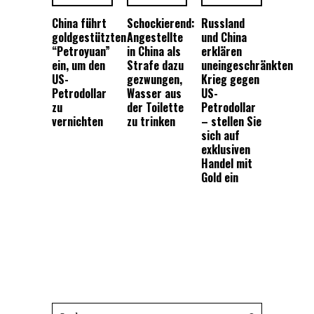
China führt
Schockierend:
Russland
goldgestützten
Angestellte
und China
“Petroyuan”
in China als
erklären
ein, um den
Strafe dazu
uneingeschränkten
US-
gezwungen,
Krieg gegen
Petrodollar
Wasser aus
US-
zu
der Toilette
Petrodollar
vernichten
zu trinken
– stellen Sie
sich auf
exklusiven
Handel mit
Gold ein