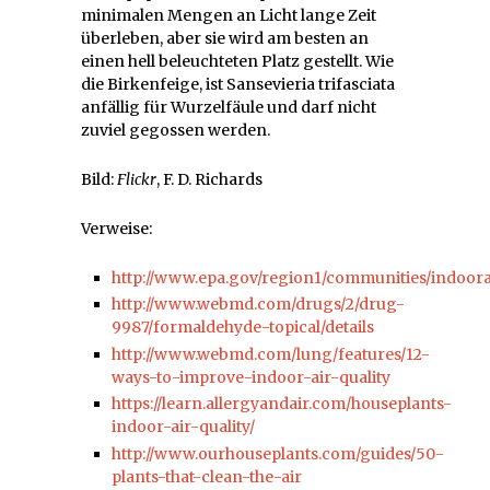
minimalen Mengen an Licht lange Zeit
überleben, aber sie wird am besten an
einen hell beleuchteten Platz gestellt. Wie
die Birkenfeige, ist Sansevieria trifasciata
anfällig für Wurzelfäule und darf nicht
zuviel gegossen werden.
Bild:
Flickr
, F. D. Richards
Verweise:
http://www.epa.gov/region1/communities/indoora
http://www.webmd.com/drugs/2/drug-
9987/formaldehyde-topical/details
http://www.webmd.com/lung/features/12-
ways-to-improve-indoor-air-quality
https://learn.allergyandair.com/houseplants-
indoor-air-quality/
http://www.ourhouseplants.com/guides/50-
plants-that-clean-the-air