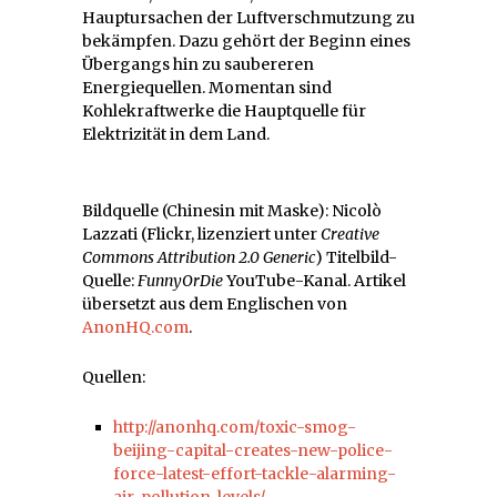
Hauptursachen der Luftverschmutzung zu
bekämpfen. Dazu gehört der Beginn eines
Übergangs hin zu saubereren
Energiequellen. Momentan sind
Kohlekraftwerke die Hauptquelle für
Elektrizität in dem Land.
Bildquelle (Chinesin mit Maske): Nicolò
Lazzati (Flickr, lizenziert unter
Creative
Commons Attribution 2.0 Generic
) Titelbild-
Quelle:
FunnyOrDie
YouTube-Kanal. Artikel
übersetzt aus dem Englischen von
AnonHQ.com
.
Quellen:
http://anonhq.com/toxic-smog-
beijing-capital-creates-new-police-
force-latest-effort-tackle-alarming-
air-pollution-levels/