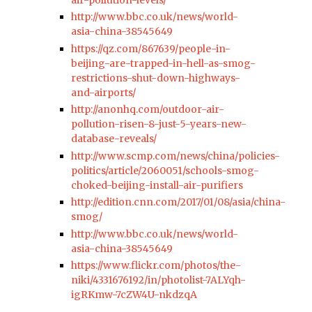
http://www.bbc.co.uk/news/world-
asia-china-38545649
https://qz.com/867639/people-in-
beijing-are-trapped-in-hell-as-smog-
restrictions-shut-down-highways-
and-airports/
http://anonhq.com/outdoor-air-
pollution-risen-8-just-5-years-new-
database-reveals/
http://www.scmp.com/news/china/policies-
politics/article/2060051/schools-smog-
choked-beijing-install-air-purifiers
http://edition.cnn.com/2017/01/08/asia/china-
smog/
http://www.bbc.co.uk/news/world-
asia-china-38545649
https://www.flickr.com/photos/the-
niki/4331676192/in/photolist-7ALYqh-
igRKmw-7cZW4U-nkdzqA