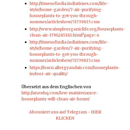
http://timesofindia.indiatimes.com/life-
style/home-garden/7-air-purifying-
houseplants-to-get-you-through-
summer/articleshow/51739815.cms
http://www.simpleorganiclife.org/houseplants-
clean-air-1796285181.html?page=4
http://timesofindia.indiatimes.com/life-
style/home-garden/7-air-purifying-
houseplants-to-get-you-through-
summer/articleshow/51739815.cms
https://learn.allergyandair.com/houseplants-
indoor-air-quality/
Übersetzt aus dem Englischen von
http://anonhq.com/low-maintenance-
houseplants-will-clean-air-home/
Abonniert uns auf Telegram - HIER
KLICKEN