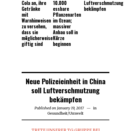
Cola an, ihre
10.000
Luftverschmutzung
Getränke
essbare
bekämpfen
mit
Pflanzenarten
Warnhinweisen
im Ozean;
zu versehen,
massiver
dass sie
Anbau soll in
möglicherweise
Kürze
giftig sind
beginnen
Neue Polizeieinheit in China
soll Luftverschmutzung
bekämpfen
Published on
January 19, 2017
in
Gesundheit
/
Umwelt
TRETE UNSERER TG GRUPPE BEI