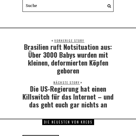
VORHERIGE STORY
Brasilien ruft Notsituation aus:
Previous
post:
Über 3000 Babys wurden mit
kleinen, deformierten Köpfen
geboren
NÄCHSTE STORY
Die US-Regierung hat einen
Next
post:
Killswitch für das Internet – und
das geht euch gar nichts an
DIE NEUESTEN VON KREBS