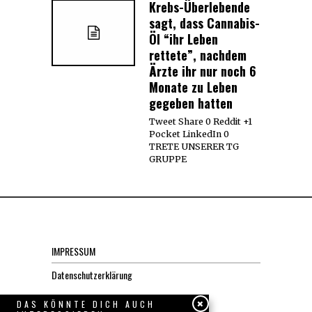
Krebs-Überlebende
sagt, dass Cannabis-
Öl “ihr Leben
rettete”, nachdem
Ärzte ihr nur noch 6
Monate zu Leben
gegeben hatten
Tweet Share 0 Reddit +1
Pocket LinkedIn 0
TRETE UNSERER TG
GRUPPE
IMPRESSUM
Datenschutzerklärung
DAS KÖNNTE DICH AUCH
KONTAKT