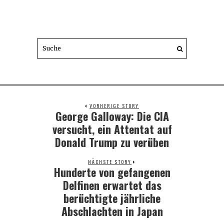
VORHERIGE STORY
George Galloway: Die CIA
Previous
post:
versucht, ein Attentat auf
Donald Trump zu verüben
NÄCHSTE STORY
Hunderte von gefangenen
Next
post:
Delfinen erwartet das
berüchtigte jährliche
Abschlachten in Japan