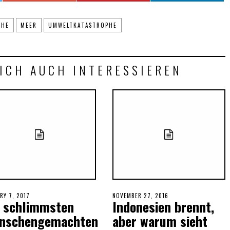
CHE
MEER
UMWELTKATASTROPHE
ICH AUCH INTERESSIEREN
ED
RY 7, 2017
POSTED
NOVEMBER 27, 2016
NOVEMBER
e schlimmsten
Indonesien brennt,
ON
27,
2016
nschengemachten
aber warum sieht