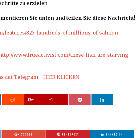
chritte zu erzielen.
mmentieren Sie unten
und
teilen Sie diese Nachricht!
m/features/825-hundreds-of-millions-of-salmon-
http://www.trueactivist.com/these-fish-are-starving-
ns auf Telegram - HIER KLICKEN
+1
GOOGLE
PINTEREST
LINKED IN