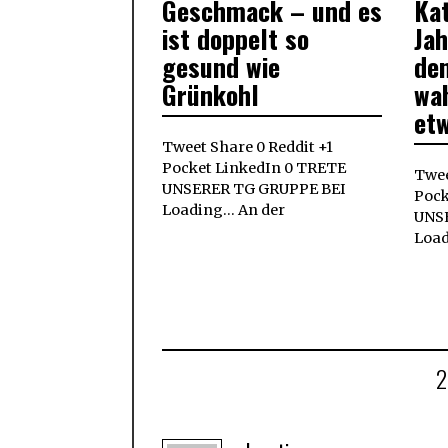
Geschmack – und es
Ka
ist doppelt so
Jah
gesund wie
den
Grünkohl
wah
et
Tweet Share 0 Reddit +1
Pocket LinkedIn 0 TRETE
Twee
UNSERER TG GRUPPE BEI
Pock
Loading... An der
UNS
Loadi