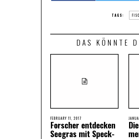
TAGS:
FIS
DAS KÖNNTE D
POSTED
FEBRUARY 11, 2017
FEBRUARY
POST
JANUA
Forscher entdecken
Di
ON
11,
ON
2017
Seegras mit Speck-
me