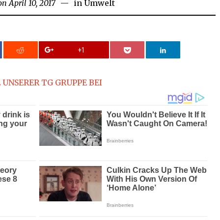
on
April 10, 2017
June
in
Umwelt
22,
2018
+1
 UNSERER TG GRUPPE BEI