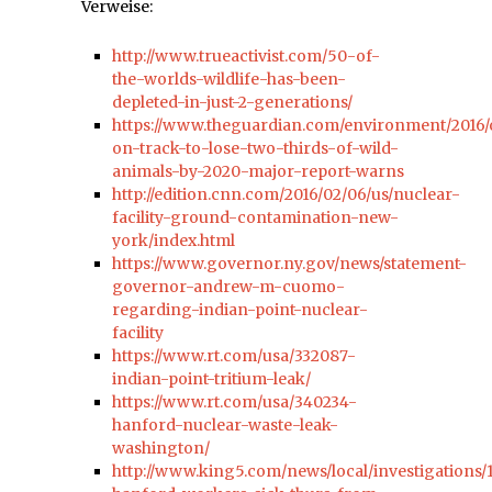
Verweise:
http://www.trueactivist.com/50-of-
the-worlds-wildlife-has-been-
depleted-in-just-2-generations/
https://www.theguardian.com/environment/2016/
on-track-to-lose-two-thirds-of-wild-
animals-by-2020-major-report-warns
http://edition.cnn.com/2016/02/06/us/nuclear-
facility-ground-contamination-new-
york/index.html
https://www.governor.ny.gov/news/statement-
governor-andrew-m-cuomo-
regarding-indian-point-nuclear-
facility
https://www.rt.com/usa/332087-
indian-point-tritium-leak/
https://www.rt.com/usa/340234-
hanford-nuclear-waste-leak-
washington/
http://www.king5.com/news/local/investigations/