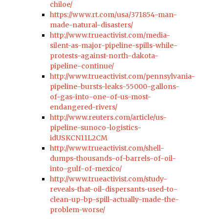
chiloe/
https://www.rt.com/usa/371854-man-
made-natural-disasters/
http://www.trueactivist.com/media-
silent-as-major-pipeline-spills-while-
protests-against-north-dakota-
pipeline-continue/
http://www.trueactivist.com/pennsylvania-
pipeline-bursts-leaks-55000-gallons-
of-gas-into-one-of-us-most-
endangered-rivers/
http://www.reuters.com/article/us-
pipeline-sunoco-logistics-
idUSKCN11L2CM
http://www.trueactivist.com/shell-
dumps-thousands-of-barrels-of-oil-
into-gulf-of-mexico/
http://www.trueactivist.com/study-
reveals-that-oil-dispersants-used-to-
clean-up-bp-spill-actually-made-the-
problem-worse/