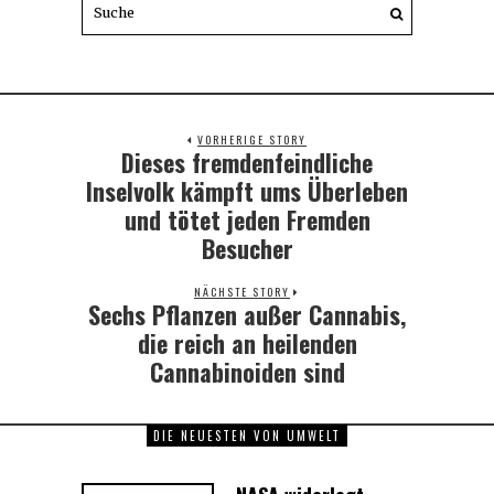
VORHERIGE STORY
Dieses fremdenfeindliche
Previous
post:
Inselvolk kämpft ums Überleben
und tötet jeden Fremden
Besucher
NÄCHSTE STORY
Sechs Pflanzen außer Cannabis,
Next
post:
die reich an heilenden
Cannabinoiden sind
DIE NEUESTEN VON UMWELT