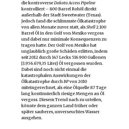
die kontroverse
Dakota Access Pipeline
kontrolliert – 800 Barrel Rohöl direkt
außerhalb der Stadt Sweetwater (Texas).
Jedoch fand die schlimmste Ölkatastrophe
von allen Monate zuvor statt, als
Shell
2.100
Barrel Öl in den Golf von Mexiko vergoss
und dabei nur minimale Konsequenzen zu
tragen hatte. Der Golf von Mexiko hat
unglaublich große Schäden erlitten, indem
seit 2012 durch 147 Lecks 516.900 Gallonen
[1.956.679,35 Liter] Öl vergossen wurden.
Dabei sind noch nicht einmal die
katastrophalen Auswirkungen der
Ölkatastrophe durch
BP
von 2010
miteingerechnet, als eine Ölquelle 87 Tage
lang kontinuierlich riesige Mengen an Öl
vergoss. Diesem Trend nach zu urteilen,
könnte dem ganzen Land früher oder
später sauberes, unverseuchtes Wasser
ausgehen.