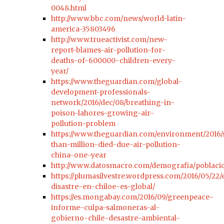
0048.html
http://www.bbc.com/news/world-latin-
america-35803496
http://www.trueactivist.com/new-
report-blames-air-pollution-for-
deaths-of-600000-children-every-
year/
https://www.theguardian.com/global-
development-professionals-
network/2016/dec/08/breathing-in-
poison-lahores-growing-air-
pollution-problem
https://www.theguardian.com/environment/2016/
than-million-died-due-air-pollution-
china-one-year
http://www.datosmacro.com/demografia/poblacio
https://plumasilvestre.wordpress.com/2016/05/22/e
disastre-en-chiloe-es-global/
https://es.mongabay.com/2016/09/greenpeace-
informe-culpa-salmoneras-al-
gobierno-chile-desastre-ambiental-