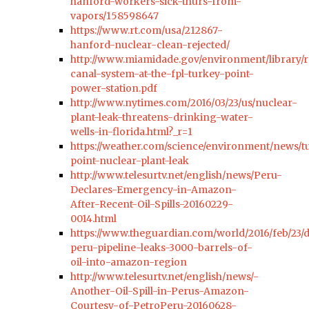
hanford-workers-sick-thurs-from-
vapors/158598647
https://www.rt.com/usa/212867-
hanford-nuclear-clean-rejected/
http://www.miamidade.gov/environment/library/r
canal-system-at-the-fpl-turkey-point-
power-station.pdf
http://www.nytimes.com/2016/03/23/us/nuclear-
plant-leak-threatens-drinking-water-
wells-in-florida.html?_r=1
https://weather.com/science/environment/news/t
point-nuclear-plant-leak
http://www.telesurtv.net/english/news/Peru-
Declares-Emergency-in-Amazon-
After-Recent-Oil-Spills-20160229-
0014.html
https://www.theguardian.com/world/2016/feb/23
peru-pipeline-leaks-3000-barrels-of-
oil-into-amazon-region
http://www.telesurtv.net/english/news/-
Another-Oil-Spill-in-Perus-Amazon-
Courtesy-of-PetroPeru-20160628-