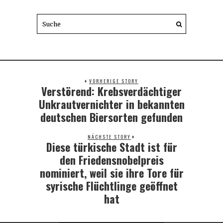
VORHERIGE STORY
Verstörend: Krebsverdächtiger
Previous
post:
Unkrautvernichter in bekannten
deutschen Biersorten gefunden
NÄCHSTE STORY
Diese türkische Stadt ist für
Next
post:
den Friedensnobelpreis
nominiert, weil sie ihre Tore für
syrische Flüchtlinge geöffnet
hat