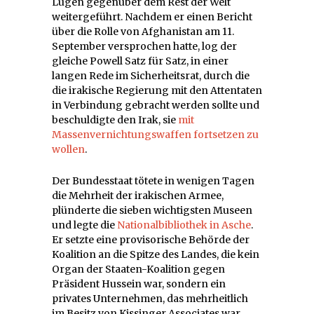
Lügen gegenüber dem Rest der Welt
weitergeführt. Nachdem er einen Bericht
über die Rolle von Afghanistan am 11.
September versprochen hatte, log der
gleiche Powell Satz für Satz, in einer
langen Rede im Sicherheitsrat, durch die
die irakische Regierung mit den Attentaten
in Verbindung gebracht werden sollte und
beschuldigte den Irak, sie
mit
Massenvernichtungswaffen fortsetzen zu
wollen
.
Der Bundesstaat tötete in wenigen Tagen
die Mehrheit der irakischen Armee,
plünderte die sieben wichtigsten Museen
und legte die
Nationalbibliothek in Asche
.
Er setzte eine provisorische Behörde der
Koalition an die Spitze des Landes, die kein
Organ der Staaten-Koalition gegen
Präsident Hussein war, sondern ein
privates Unternehmen, das mehrheitlich
im Besitz von Kissinger Associates war,