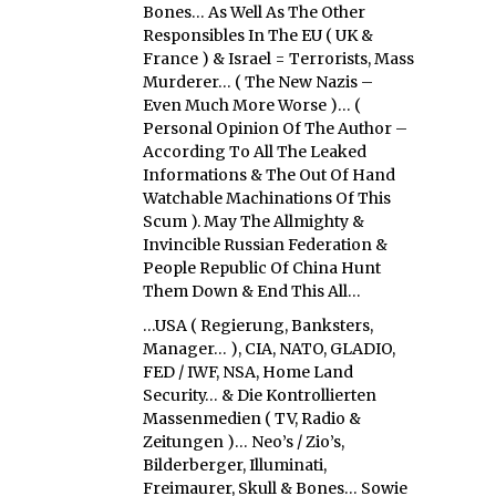
Bones… As Well As The Other
Responsibles In The EU ( UK &
France ) & Israel = Terrorists, Mass
Murderer… ( The New Nazis –
Even Much More Worse )… (
Personal Opinion Of The Author –
According To All The Leaked
Informations & The Out Of Hand
Watchable Machinations Of This
Scum ). May The Allmighty &
Invincible Russian Federation &
People Republic Of China Hunt
Them Down & End This All…
…USA ( Regierung, Banksters,
Manager… ), CIA, NATO, GLADIO,
FED / IWF, NSA, Home Land
Security… & Die Kontrollierten
Massenmedien ( TV, Radio &
Zeitungen )… Neo’s / Zio’s,
Bilderberger, Illuminati,
Freimaurer, Skull & Bones… Sowie