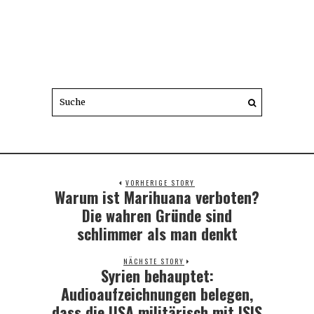
VORHERIGE STORY
Warum ist Marihuana verboten?
Previous
post:
Die wahren Gründe sind
schlimmer als man denkt
NÄCHSTE STORY
Syrien behauptet:
Next
post:
Audioaufzeichnungen belegen,
dass die USA militärisch mit ISIS