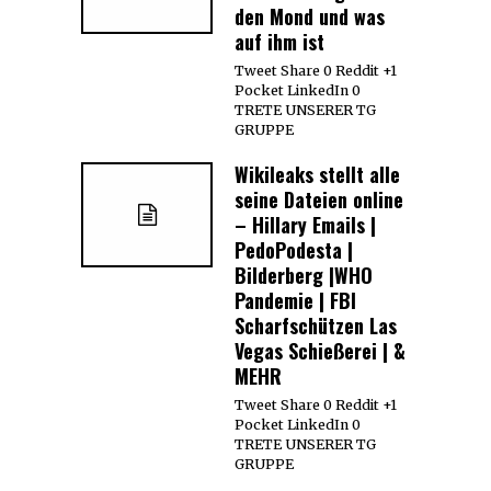
den Mond und was
auf ihm ist
Tweet Share 0 Reddit +1
Pocket LinkedIn 0
TRETE UNSERER TG
GRUPPE
Wikileaks stellt alle
seine Dateien online
– Hillary Emails |
PedoPodesta |
Bilderberg |WHO
Pandemie | FBI
Scharfschützen Las
Vegas Schießerei | &
MEHR
Tweet Share 0 Reddit +1
Pocket LinkedIn 0
TRETE UNSERER TG
GRUPPE