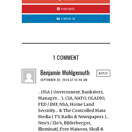
PINTEREST
LINKED IN
1 COMMENT
Benjamin Wohlgemuth
REPLY
SEPTEMBER 30, 2016 AT 10:50 AM
…USA ( Government, Banksters,
Manager… ), CIA, NATO, GLADIO,
FED / IMF, NSA, Home Land
Security… & The Controlled Mass
Media ( TV, Radio & Newspapers )…
Neo’s / Zio’s, Bilderberger,
Illuminati, Free Maisons, Skull &