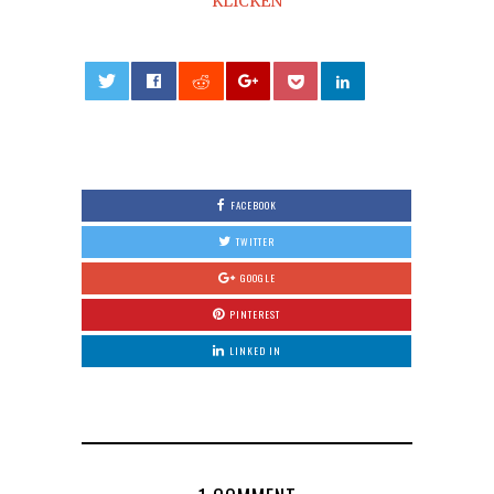
KLICKEN
0
FACEBOOK
TWITTER
GOOGLE
PINTEREST
LINKED IN