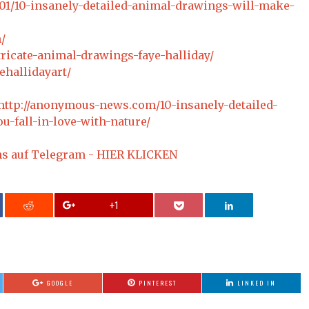
7/01/10-insanely-detailed-animal-drawings-will-make-
m/
ricate-animal-drawings-faye-halliday/
hallidayart/
http://anonymous-news.com/10-insanely-detailed-
-fall-in-love-with-nature/
ns auf Telegram - HIER KLICKEN
+1
GOOGLE
PINTEREST
LINKED IN