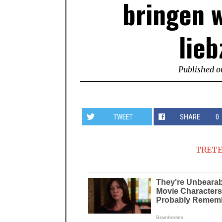
bringen w
lie
Published o
TWEET
SHARE
0
TRETE