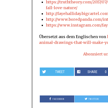
https://truththeory.com/2017/0
fall-love-nature/
http://fayehalliday.bigcartel.co
http://www.boredpanda.com/int
https://www.instagram.com/faye
Übersetzt aus dem Englischen von
animal-drawings-that-will-make-you
Abonniert u
TWEET
SHARE
0
FACEBOOK
TWITTER