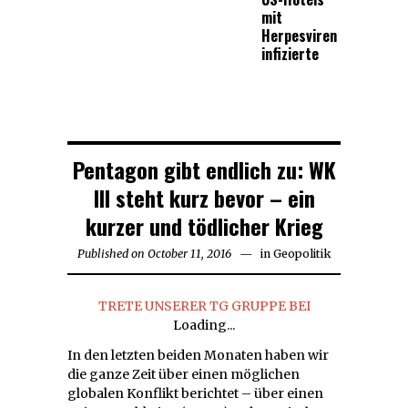
mit
Herpesviren
infizierte
Pentagon gibt endlich zu: WK
III steht kurz bevor – ein
kurzer und tödlicher Krieg
Published on
October 11, 2016
October
in
Geopolitik
11,
2016
TRETE UNSERER TG GRUPPE BEI
Loading...
In den letzten beiden Monaten haben wir
die ganze Zeit über einen möglichen
globalen Konflikt berichtet – über einen