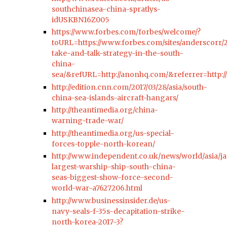
southchinasea-china-spratlys-
idUSKBN16Z005
https://www.forbes.com/forbes/welcome/?
toURL=https://www.forbes.com/sites/anderscorr/2
take-and-talk-strategy-in-the-south-
china-
sea/&refURL=http://anonhq.com/&referrer=http:
http://edition.cnn.com/2017/03/28/asia/south-
china-sea-islands-aircraft-hangars/
http://theantimedia.org/china-
warning-trade-war/
http://theantimedia.org/us-special-
forces-topple-north-korean/
http://www.independent.co.uk/news/world/asia/j
largest-warship-ship-south-china-
seas-biggest-show-force-second-
world-war-a7627206.html
http://www.businessinsider.de/us-
navy-seals-f-35s-decapitation-strike-
north-korea-2017-3?