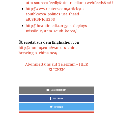
utm_source=feedly&utm_medium=webfeeds&r=
http://www.reuters.com/article/us-
southkorea-politics-usa-thaad-
idUSKBN16H29S
http://theantimedia.org/us-deploys-
missile-system-south-korea/
Übersetzt aus dem Englischen von
http://anonhq.com/war-u-s-china-
brewing-s-china-sea/
Abonniert uns auf Telegram - HIER
KLICKEN
NO COMMENTS
FACEBOOK
TWITTER