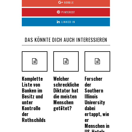
GOOGLE
PINTEREST
LINKED IN
DAS KÖNNTE DICH AUCH INTERESSIEREN
Komplette
Welcher
Forscher
Liste von
schreckliche
der
Banken im
Diktator hat
Southern
Besitz und
die meisten
Illinois
unter
Menschen
University
Kontrolle
getötet?
dabei
der
ertappt, wie
Rothschilds
er
Menschen in
US-Hotels