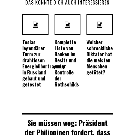
DAS KÖNNTE DICH AUCH INTERESSIEREN
Teslas
Komplette
Welcher
legendärer
Liste von
schreckliche
Turm zur
Banken im
Diktator hat
drahtlosen
Besitz und
die meisten
Energieübertragung
unter
Menschen
in Russland
Kontrolle
getötet?
gebaut und
der
getestet
Rothschilds
Sie müssen weg: Präsident
der Philippinen fordert, dass