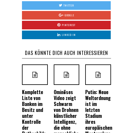
TWITTER
GOOGLE
PINTEREST
LINKED IN
DAS KÖNNTE DICH AUCH INTERESSIEREN
Komplette
Ominöses
Putin: Neue
Liste von
Video zeigt
Weltordnung
Banken im
Schwarm
ist im
Besitz und
von Drohnen
letzten
unter
künstlicher
Stadium
Kontrolle
Intelligenz,
ihres
der
die ohne
europäischen