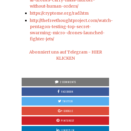
without-human-orders/
https://cryptome.org/rad.htm
http://thefreethoughtproject.com/watch-
pentagon-testing-top-secret-
swarming-micro-drones-launched-
fighter-jets/
Abonniert uns auf Telegram - HIER
KLICKEN
2 COMMENTS
FACEBOOK
TWITTER
GOOGLE
PINTEREST
LINKED IN