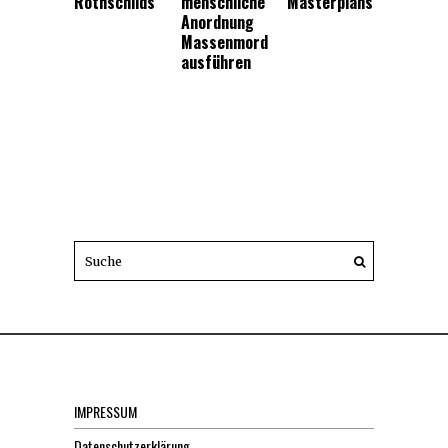
Rothschilds
menschliche
Masterplans
Anordnung
Massenmord
ausführen
IMPRESSUM
Datenschutzerklärung