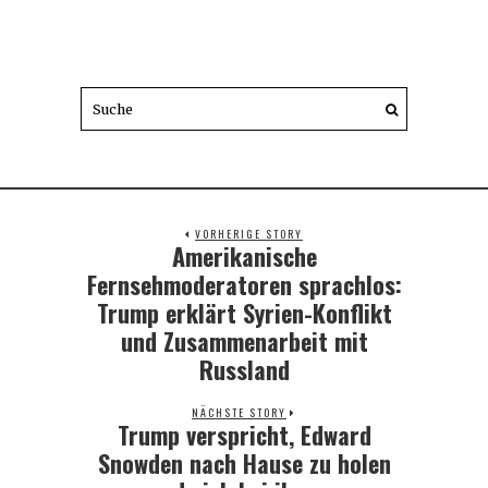
VORHERIGE STORY
Amerikanische
Previous
post:
Fernsehmoderatoren sprachlos:
Trump erklärt Syrien-Konflikt
und Zusammenarbeit mit
Russland
NÄCHSTE STORY
Trump verspricht, Edward
Next
post:
Snowden nach Hause zu holen