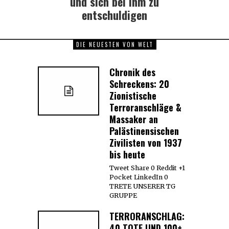
und sich bei ihm zu
entschuldigen
DIE NEUESTEN VON WELT
Chronik des
Schreckens: 20
Zionistische
Terroranschläge &
Massaker an
Palästinensischen
Zivilisten von 1937
bis heute
Tweet Share 0 Reddit +1
Pocket LinkedIn 0
TRETE UNSERER TG
GRUPPE
TERRORANSCHLAG:
40 TOTE UND 100+