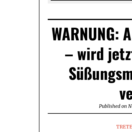
WARNUNG: A
– wird jetz
Süßungsm
v
Published on
N
TRETE