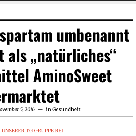
spartam umbenannt
t als „natürliches“
ittel AminoSweet
ermarktet
ovember 5, 2016
November
in
Gesundheit
5,
2016
 UNSERER TG GRUPPE BEI