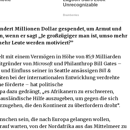
ndert Millionen Dollar gespendet, um Armut und
n, wenn er sagt „Je großzügiger man ist, umso mehr
mehr Leute werden motiviert?”
Welt mit einem Vermögen in Höhe von 85,9 Milliarden
Mitgründer von
Microsoft
und Philanthrop Bill Gates –
nd Einfluss seiner in Seattle ansässigen
Bill &
äten bei der internationalen Entwicklung verdrehte
e förderte
–
hat politische
a dazu gedrängt, „es Afrikanern zu erschweren,
 ausländische Hilfe auszugeben, um gegen die sich
rzugehen, die den Kontinent zu überfordern droht“.
enschen sein, die nach Europa gelangen wollen,
arauf warten, von der Nordafrika aus das Mittelmeer zu