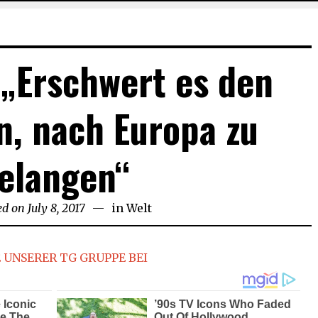
: „Erschwert es den
n, nach Europa zu
elangen“
ed on
July 8, 2017
July
in
Welt
8,
2017
 UNSERER TG GRUPPE BEI