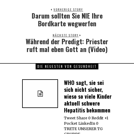
VORHERIGE STORY
Darum sollten Sie NIE Ihre
Previous
post:
Bordkarte wegwerfen
NÄCHSTE STORY
Während der Predigt: Priester
Next
post:
ruft mal eben Gott an (Video)
DIE NEUESTEN VON GESUNDHEIT
WHO sagt, sie sei
sich nicht sicher,
wieso so viele Kinder
aktuell schwere
Hepatitis bekommen
Tweet Share 0 Reddit +1
Pocket LinkedIn 0
TRETE UNSERER TG