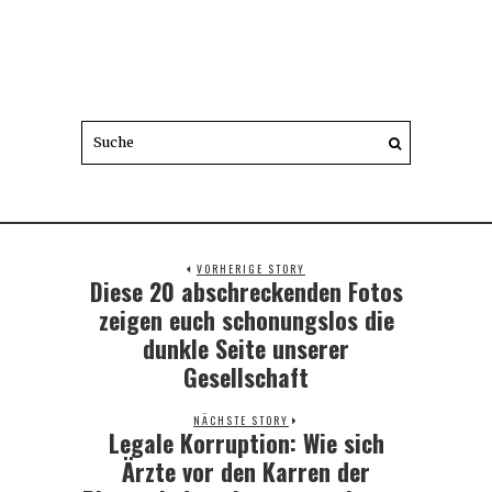
VORHERIGE STORY
Diese 20 abschreckenden Fotos
Previous
post:
zeigen euch schonungslos die
dunkle Seite unserer
Gesellschaft
NÄCHSTE STORY
Legale Korruption: Wie sich
Next
post:
Ärzte vor den Karren der