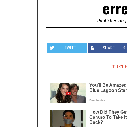
err
Published on
J
TWEET
SHARE
0
TRETE