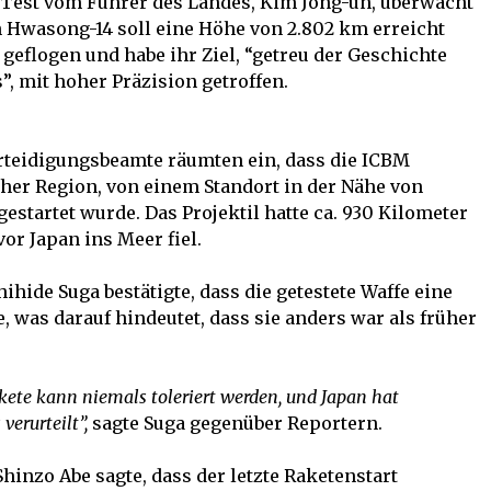
Test vom Führer des Landes, Kim Jong-un, überwacht
Hwasong-14 soll eine Höhe von 2.802 km erreicht
 geflogen und habe ihr Ziel, “getreu der Geschichte
 mit hoher Präzision getroffen.
rteidigungsbeamte räumten ein, dass die ICBM
her Region, von einem Standort in der Nähe von
estartet wurde. Das Projektil hatte ca. 930 Kilometer
or Japan ins Meer fiel.
ihide Suga bestätigte, dass die getestete Waffe eine
, was darauf hindeutet, dass sie anders war als früher
akete kann niemals toleriert werden, und Japan hat
verurteilt”,
sagte Suga gegenüber Reportern.
hinzo Abe sagte, dass der letzte Raketenstart