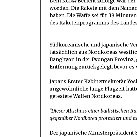
Dem KCNA-Bericht zufolge war der 
worden. Die Rakete mit dem Namen 
haben. Die Waffe sei für 39 Minuten
des Raketenprogramms des Landes”,
Südkoreanische und japanische Ve
tatsächlich aus Nordkoreas westlic
Banghyon in der Pyongan Provinz, g
Entfernung zurückgelegt, bevor es v
Japans Erster Kabinettsekretär Yosh
ungewöhnliche lange Flugzeit hatte
getestete Waffen Nordkoreas.
“Dieser Abschuss einer ballistischen R
gegenüber Nordkorea protestiert und es 
Der japanische Ministerpräsident S