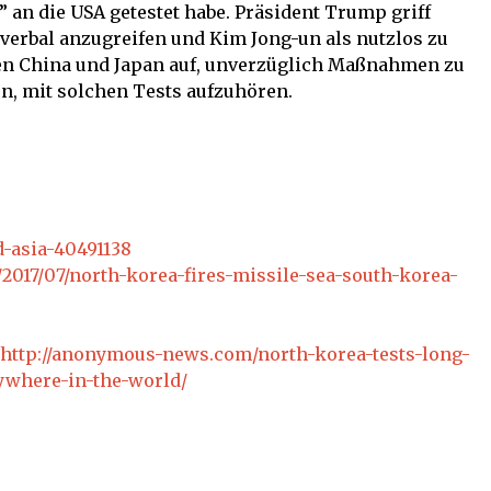
an die USA getestet habe. Präsident Trump griff
verbal anzugreifen und Kim Jong-un als nutzlos zu
ren China und Japan auf, unverzüglich Maßnahmen zu
n, mit solchen Tests aufzuhören.
-asia-40491138
2017/07/north-korea-fires-missile-sea-south-korea-
http://anonymous-news.com/north-korea-tests-long-
nywhere-in-the-world/