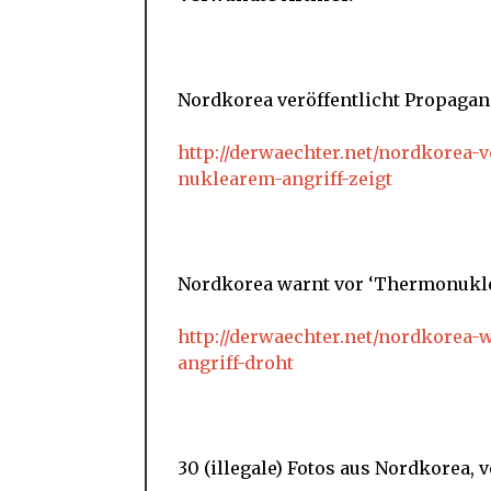
Nordkorea veröffentlicht Propagan
http://derwaechter.net/nordkorea-
nuklearem-angriff-zeigt
Nordkorea warnt vor ‘Thermonukle
http://derwaechter.net/nordkorea
angriff-droht
30 (illegale) Fotos aus Nordkorea, 