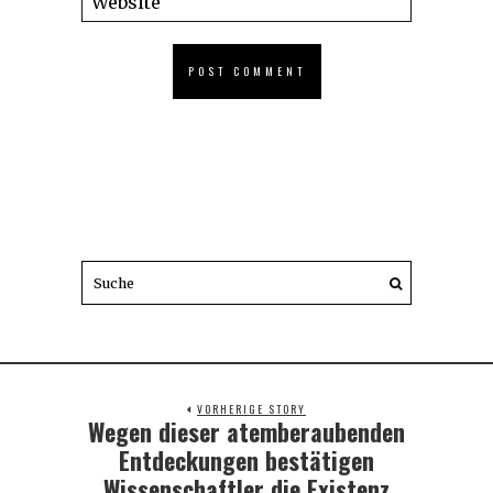
VORHERIGE STORY
Wegen dieser atemberaubenden
Previous
post:
Entdeckungen bestätigen
Wissenschaftler die Existenz