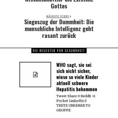
Gottes
NÄCHSTE STORY
Siegeszug der Dummheit: Die
Next
post:
menschliche Intelligenz geht
rasant zurück
DIE NEUESTEN VON GESUNDHEIT
WHO sagt, sie sei
sich nicht sicher,
wieso so viele Kinder
aktuell schwere
Hepatitis bekommen
Tweet Share 0 Reddit +1
Pocket LinkedIn 0
TRETE UNSERER TG
GRUPPE