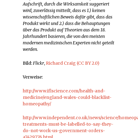
Aufschrift, durch die Wirksamkeit suggeriert
wird, zuverlässig mitteilt, dass es 1.) keinen
wissenschaftlichen Beweis dafür gibt, dass das
Produkt wirkt und 2.) dass die Behauptungen
über das Produkt auf Theorien aus dem 18.
Jahrhundert basieren, die von den meisten
modernen medizinischen Experten nicht geteilt
werden.
Bild:
Flickr
,
Richard Craig
(CC BY 2.0)
Verweise:
http://www.iflscience.com/health-and-
medicine/england-wales-could-blacklist-
homeopathy/
http://www.independent.co.uk/news/science/homeop
treatments-must-be-labelled-to-say-they-
do-not-work-us-government-orders-
a7429776.html