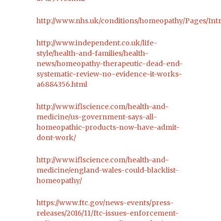
http://www.nhs.uk/conditions/homeopathy/Pages/Int
http://www.independent.co.uk/life-
style/health-and-families/health-
news/homeopathy-therapeutic-dead-end-
systematic-review-no-evidence-it-works-
a6884356.html
http://www.iflscience.com/health-and-
medicine/us-government-says-all-
homeopathic-products-now-have-admit-
dont-work/
http://www.iflscience.com/health-and-
medicine/england-wales-could-blacklist-
homeopathy/
https://www.ftc.gov/news-events/press-
releases/2016/11/ftc-issues-enforcement-