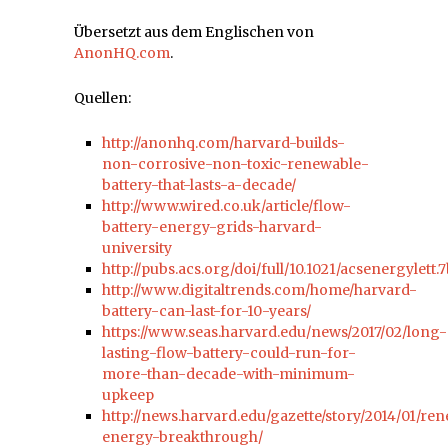
Übersetzt aus dem Englischen von
AnonHQ.com
.
Quellen:
http://anonhq.com/harvard-builds-
non-corrosive-non-toxic-renewable-
battery-that-lasts-a-decade/
http://www.wired.co.uk/article/flow-
battery-energy-grids-harvard-
university
http://pubs.acs.org/doi/full/10.1021/acsenergylett
http://www.digitaltrends.com/home/harvard-
battery-can-last-for-10-years/
https://www.seas.harvard.edu/news/2017/02/long-
lasting-flow-battery-could-run-for-
more-than-decade-with-minimum-
upkeep
http://news.harvard.edu/gazette/story/2014/01/re
energy-breakthrough/