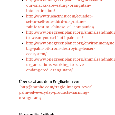
our-snacks-are-eating-orangutan-
into-extinction/
http://www.trueactivist.com/ecuador-
set-to-sell-one-third-of-pristine-
rainforest-to-chinese-oil-companies/
http://www.onegreenplanet.org/animalsandnatu
to-wean-yourself-off-palm-oil/
http://www.onegreenplanet.org/environment/sto
big-palm-oil-from-destroying-leuser-
ecosystem/
http://www.onegreenplanet.org/animalsandnatur
organizations-working-to-save-
endangered-orangutans/
Übersetzt aus dem Englischen von
http://anonhq.com/tragic-images-reveal-
palm-oil-everyday-products-harming-
orangutans/
Verwandte Artikel: