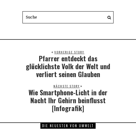
VORHERIGE STORY
Pfarrer entdeckt das
Previous
post:
glücklichste Volk der Welt und
verliert seinen Glauben
NÄCHSTE STORY
Wie Smartphone-Licht in der
Next
post:
Nacht Ihr Gehirn beinflusst
[Infografik]
DIE NEUESTEN VON UMWELT