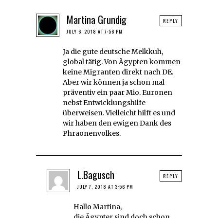
Martina Grundig
REPLY
JULY 6, 2018 AT 7:56 PM
Ja die gute deutsche Melkkuh,
global tätig. Von Ägypten kommen
keine Migranten direkt nach DE.
Aber wir können ja schon mal
präventiv ein paar Mio. Euronen
nebst Entwicklungshilfe
überweisen. Vielleicht hilft es und
wir haben den ewigen Dank des
Phraonenvolkes.
L.Bagusch
REPLY
JULY 7, 2018 AT 3:56 PM
Hallo Martina,
die Ägypter sind doch schon