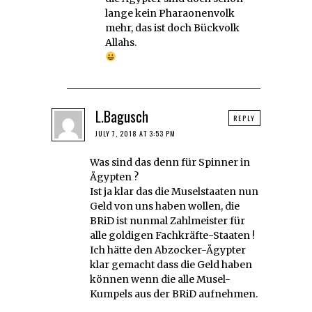
lange kein Pharaonenvolk
mehr, das ist doch Bückvolk
Allahs.
L.Bagusch
REPLY
JULY 7, 2018 AT 3:53 PM
Was sind das denn für Spinner in
Ägypten ?
Ist ja klar das die Muselstaaten nun
Geld von uns haben wollen, die
BRiD ist nunmal Zahlmeister für
alle goldigen Fachkräfte-Staaten !
Ich hätte den Abzocker-Ägypter
klar gemacht dass die Geld haben
können wenn die alle Musel-
Kumpels aus der BRiD aufnehmen.