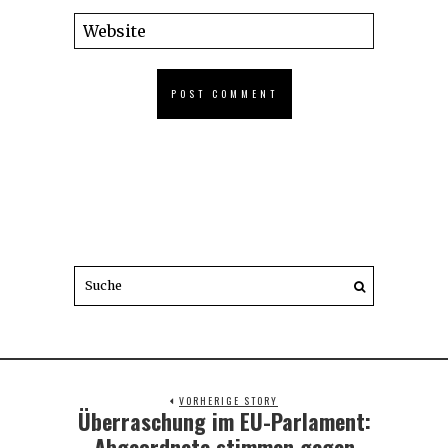
VORHERIGE STORY
Überraschung im EU-Parlament:
Previous
post:
Abgeordnete stimmen gegen