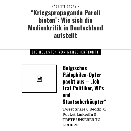
NÄCHSTE STORY
“Kriegspropaganda Paroli
Next
post:
bieten”: Wie sich die
Medienkritik in Deutschland
aufstellt
DIE NEUESTEN VON MENSCHENRECHTE
Belgisches
Pädophilen-Opfer
packt aus – „Ich
traf Politiker, VIPs
und
Staatsoberhäupter“
Tweet Share 0 Reddit +1
Pocket LinkedIn 0
TRETE UNSERER TG
GRUPPE