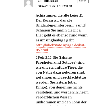
REPLY
FEBRUARY 6, 2018 AT 10:11 AM
Achja immer die alte Leier :D.
Der Koran will das alle
Ungläubigen sterben… ja und!
Schauen Sie mal in die Bibel.
Hier geht es ebenso rund wenn
es um ungläubige geht.
http://bibelzitate.npage.de/kat-
05.html
2Petr 2,12: Sie (falsche
Propheten und Gottlose) sind
wie unvernünftige Tiere, die
von Natur dazu geboren sind,
gefangen und geschlachtet zu
werden. Sie lästern (über
Dinge), von denen sie nichts
verstehen, und werden in ihrem
verderblichen Wissen
umkommen und den Lohn der