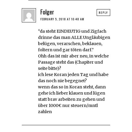
Folger
REPLY
FEBRUARY 5, 2018 AT 10:48 AM
“da steht EINDEUTIG und Zigfach
drinne das man ALLE Ungläubigen
belügen, verarschen, beklauen,
foltern und gar töten darf.”
Ohh das ist mir aber neu, in welche
Passage steht das (Chapiter und
seite bitte)?
ich lese Koran jeden Tag und habe
das noch nie begegnet?
wenn das so in Koran steht, dann
gehe ich lieber klauen und lügen
statt brav arbeiten zu gehen und
über 1000€ nur steuern/mntl
zahlen