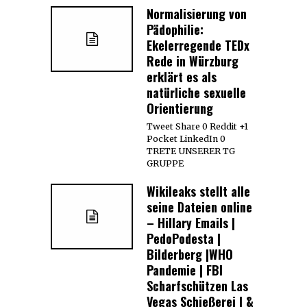
Normalisierung von
Pädophilie:
Ekelerregende TEDx
Rede in Würzburg
erklärt es als
natürliche sexuelle
Orientierung
Tweet Share 0 Reddit +1
Pocket LinkedIn 0
TRETE UNSERER TG
GRUPPE
Wikileaks stellt alle
seine Dateien online
– Hillary Emails |
PedoPodesta |
Bilderberg |WHO
Pandemie | FBI
Scharfschützen Las
Vegas Schießerei | &