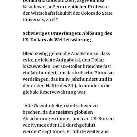
Dominanz unterstützen”, sagte Ramaa
Vasudevan, außerordentlicher Professor
der Wirtschaftsfakultät der Colorado State
University, zu
RT
.
Schwieriges Unterfangen: Ablösung des
US-Dollars als Weltleitwährung
Gleichzeitig geben die Analysten zu, dass
es keine leichte Aufgabe ist, den Dollar
loszuwerden. Der US-Dollar brauchte fast
ein Jahrhundert, um das britische Pfund zu
verdrängen, das im 19. Jahrhundert und in
der ersten Hälfte des 20. Jahrhunderts die
globale Reservewährung war.
“Alte Gewohnheiten sind schwer zu
brechen, da die meisten globalen
Absicherungen immer noch an US-Börsen
wie Nymex oder ICE durchgeführt
werden”, sagt Innes. Er führte weiter aus: