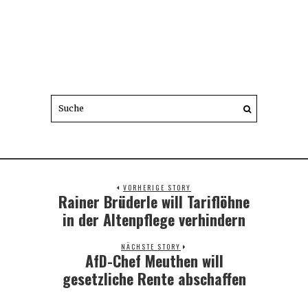
VORHERIGE STORY
Rainer Brüderle will Tariflöhne
Previous
post:
in der Altenpflege verhindern
NÄCHSTE STORY
AfD-Chef Meuthen will
Next
post:
gesetzliche Rente abschaffen