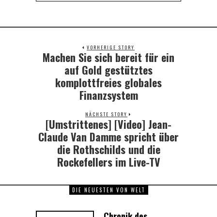
VORHERIGE STORY
Machen Sie sich bereit für ein
Previous
post:
auf Gold gestütztes
komplottfreies globales
Finanzsystem
NÄCHSTE STORY
[Umstrittenes] [Video] Jean-
Next
post:
Claude Van Damme spricht über
die Rothschilds und die
Rockefellers im Live-TV
DIE NEUESTEN VON WELT
Chronik des