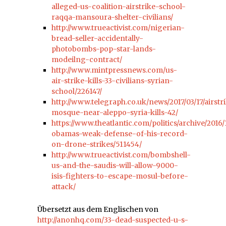
alleged-us-coalition-airstrike-school-
raqqa-mansoura-shelter-civilians/
http://www.trueactivist.com/nigerian-
bread-seller-accidentally-
photobombs-pop-star-lands-
modeilng-contract/
http://www.mintpressnews.com/us-
air-strike-kills-33-civilians-syrian-
school/226147/
http://www.telegraph.co.uk/news/2017/03/17/airstr
mosque-near-aleppo-syria-kills-42/
https://www.theatlantic.com/politics/archive/2016
obamas-weak-defense-of-his-record-
on-drone-strikes/511454/
http://www.trueactivist.com/bombshell-
us-and-the-saudis-will-allow-9000-
isis-fighters-to-escape-mosul-before-
attack/
Übersetzt aus dem Englischen von
http://anonhq.com/33-dead-suspected-u-s-