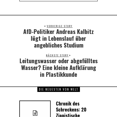
VORHERIGE STORY
AfD-Politiker Andreas Kalbitz
Previous
post:
lügt in Lebenslauf über
angebliches Studium
NÄCHSTE STORY
Leitungswasser oder abgefülltes
Next
post:
Wasser? Eine kleine Aufklärung
in Plastikkunde
DIE NEUESTEN VON WELT
Chronik des
Schreckens: 20
Zionistische