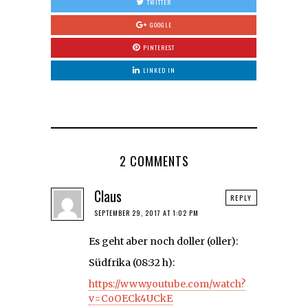
TWITTER
GOOGLE
PINTEREST
LINKED IN
2 COMMENTS
Claus
REPLY
SEPTEMBER 29, 2017 AT 1:02 PM
Es geht aber noch doller (oller):
Südfrika (08:32 h):
https://www.youtube.com/watch?
v=CoOECk4UCkE