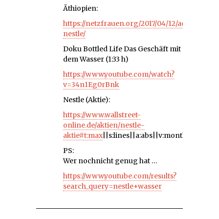
Äthiopien:
https://netzfrauen.org/2017/04/12/aethiopien-
nestle/
Doku Bottled Life Das Geschäft mit
dem Wasser (1:33 h)
https://www.youtube.com/watch?
v=34n1Eg0rBnk
Nestle (Aktie):
https://www.wallstreet-
online.de/aktien/nestle-
aktie#t:max
||s:lines||a:abs||v:month||ads:null
PS:
Wer nochnicht genug hat …
https://www.youtube.com/results?
search_query=nestle+wasser