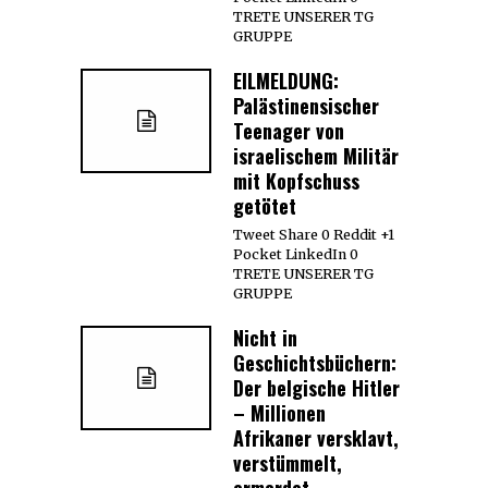
TRETE UNSERER TG
GRUPPE
EILMELDUNG:
Palästinensischer
Teenager von
israelischem Militär
mit Kopfschuss
getötet
Tweet Share 0 Reddit +1
Pocket LinkedIn 0
TRETE UNSERER TG
GRUPPE
Nicht in
Geschichtsbüchern:
Der belgische Hitler
– Millionen
Afrikaner versklavt,
verstümmelt,