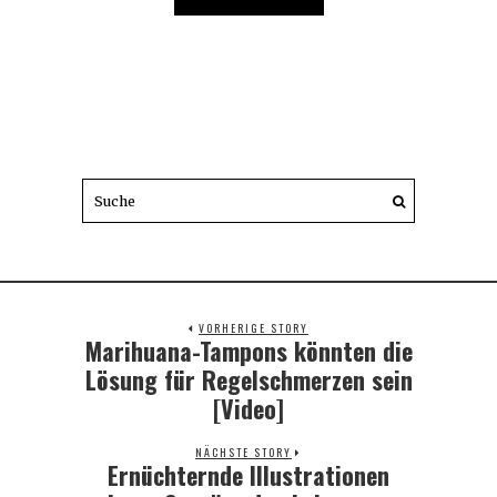
VORHERIGE STORY
Marihuana-Tampons könnten die
Previous
post:
Lösung für Regelschmerzen sein
[Video]
NÄCHSTE STORY
Ernüchternde Illustrationen
Next
post: