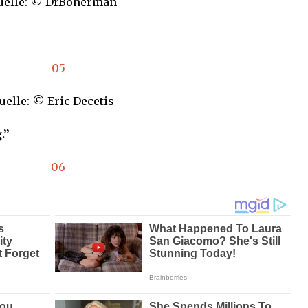
uelle: © DrBonerman
uelle: © Eric Decetis
.”