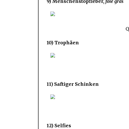
9) Menschenstopfleber,
foie gras
Q
10) Trophäen
11) Saftiger Schinken
12) Selfies