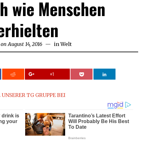
ch wie Menschen
erhielten
 on
August 14, 2016
August
in
Welt
14,
2016
+1
 UNSERER TG GRUPPE BEI