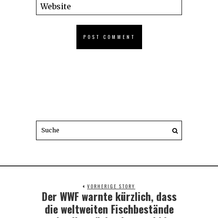
VORHERIGE STORY
Der WWF warnte kürzlich, dass
Previous
post:
die weltweiten Fischbestände