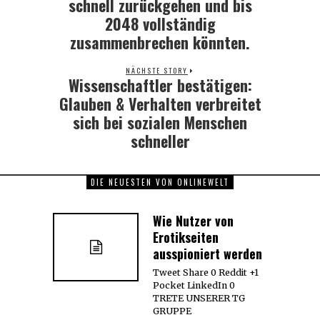
schnell zurückgehen und bis
2048 vollständig
zusammenbrechen könnten.
NÄCHSTE STORY
Wissenschaftler bestätigen:
Next
post:
Glauben & Verhalten verbreitet
sich bei sozialen Menschen
schneller
DIE NEUESTEN VON ONLINEWELT
Wie Nutzer von
Erotikseiten
ausspioniert werden
Tweet Share 0 Reddit +1
Pocket LinkedIn 0
TRETE UNSERER TG
GRUPPE