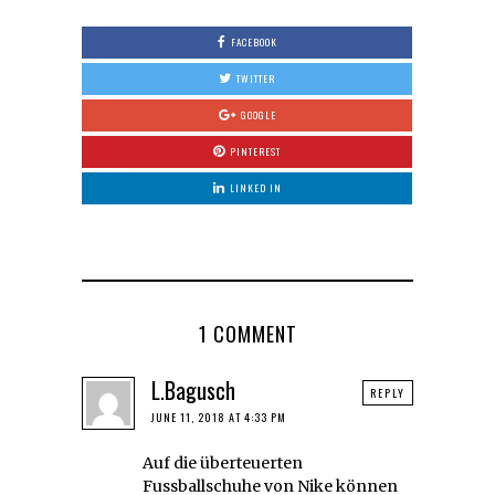
FACEBOOK
TWITTER
GOOGLE
PINTEREST
LINKED IN
1 COMMENT
L.Bagusch
REPLY
JUNE 11, 2018 AT 4:33 PM
Auf die überteuerten
Fussballschuhe von Nike können