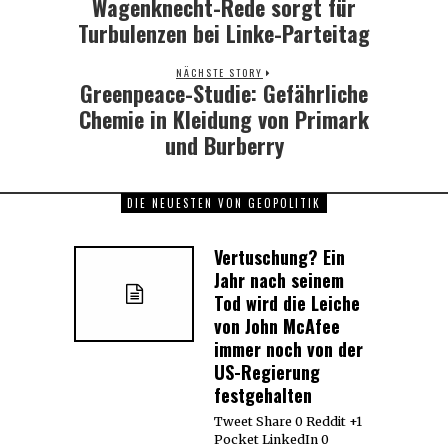
Wagenknecht-Rede sorgt für
Previous
post:
Turbulenzen bei Linke-Parteitag
NÄCHSTE STORY
Greenpeace-Studie: Gefährliche
Next
post:
Chemie in Kleidung von Primark
und Burberry
DIE NEUESTEN VON GEOPOLITIK
Vertuschung? Ein
Jahr nach seinem
Tod wird die Leiche
von John McAfee
immer noch von der
US-Regierung
festgehalten
Tweet Share 0 Reddit +1
Pocket LinkedIn 0