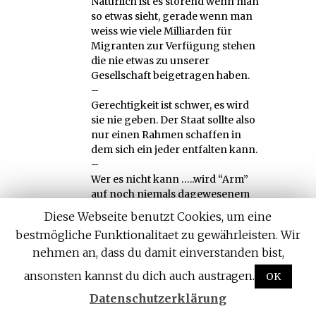
Natürlich ist es störend wenn man
so etwas sieht, gerade wenn man
weiss wie viele Milliarden für
Migranten zur Verfügung stehen
die nie etwas zu unserer
Gesellschaft beigetragen haben.
–
Gerechtigkeit ist schwer, es wird
sie nie geben. Der Staat sollte also
nur einen Rahmen schaffen in
dem sich ein jeder entfalten kann.
–
Wer es nicht kann …..wird “Arm”
auf noch niemals dagewesenem
Niveau sein, aber eben mit weniger
Diese Webseite benutzt Cookies, um eine
wie dem was andere haben.
bestmögliche Funktionalitaet zu gewährleisten. Wir
–
nehmen an, dass du damit einverstanden bist,
Das muss so sein, alle Versuche das
zu ändern haben damit geendet,
ansonsten kannst du dich auch austragen.
OK
das alle noch viel ärmer wurden
und dabei zudem seit 1917 über 100
Datenschutzerklärung
Millionen Menschen an den