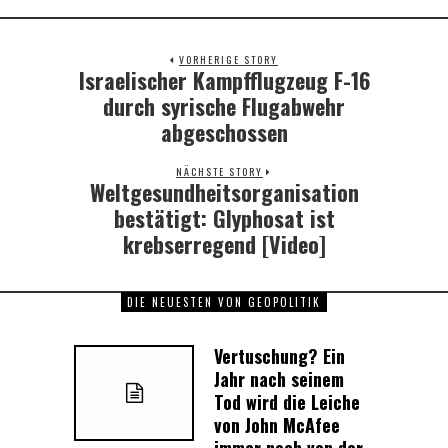
VORHERIGE STORY
Israelischer Kampfflugzeug F-16
Previous
post:
durch syrische Flugabwehr
abgeschossen
NÄCHSTE STORY
Weltgesundheitsorganisation
Next
post:
bestätigt: Glyphosat ist
krebserregend [Video]
DIE NEUESTEN VON GEOPOLITIK
Vertuschung? Ein
Jahr nach seinem
Tod wird die Leiche
von John McAfee
immer noch von der