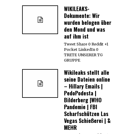
WIKILEAKS-
Dokumente: Wir
wurden belogen über
den Mond und was
auf ihm ist
Tweet Share 0 Reddit +1
Pocket LinkedIn 0
TRETE UNSERER TG
GRUPPE
Wikileaks stellt alle
seine Dateien online
– Hillary Emails |
PedoPodesta |
Bilderberg |WHO
Pandemie | FBI
Scharfschützen Las
Vegas Schießerei | &
MEHR