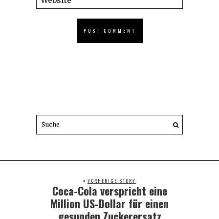
VORHERIGE STORY
Coca-Cola verspricht eine
Previous
post:
Million US-Dollar für einen
gesunden Zuckerersatz