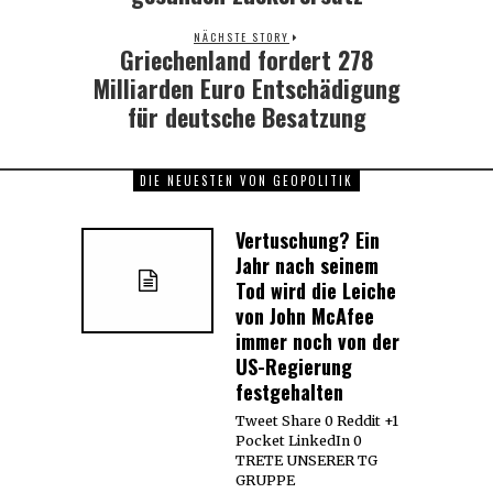
NÄCHSTE STORY
Griechenland fordert 278
Next
post:
Milliarden Euro Entschädigung
für deutsche Besatzung
DIE NEUESTEN VON GEOPOLITIK
Vertuschung? Ein
Jahr nach seinem
Tod wird die Leiche
von John McAfee
immer noch von der
US-Regierung
festgehalten
Tweet Share 0 Reddit +1
Pocket LinkedIn 0
TRETE UNSERER TG
GRUPPE