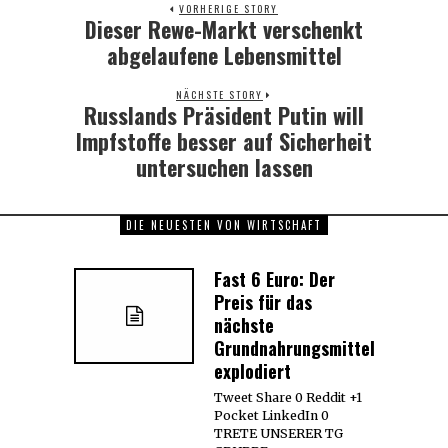
VORHERIGE STORY
Dieser Rewe-Markt verschenkt
Previous
post:
abgelaufene Lebensmittel
NÄCHSTE STORY
Russlands Präsident Putin will
Next
post:
Impfstoffe besser auf Sicherheit
untersuchen lassen
DIE NEUESTEN VON WIRTSCHAFT
Fast 6 Euro: Der
Preis für das
nächste
Grundnahrungsmittel
explodiert
Tweet Share 0 Reddit +1
Pocket LinkedIn 0
TRETE UNSERER TG